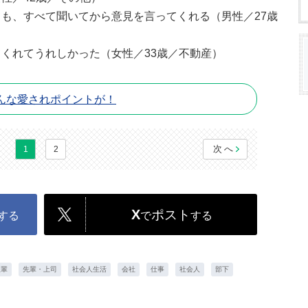
も、すべて聞いてから意見を言ってくれる（男性／27歳
くれてうれしかった（女性／33歳／不動産）
んな愛されポイントが！
次へ
1
2
X
ポスト
する
で
する
後輩
先輩・上司
社会人生活
会社
仕事
社会人
部下