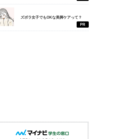
ズボラ女子でもOKな美脚ケアって？
PR