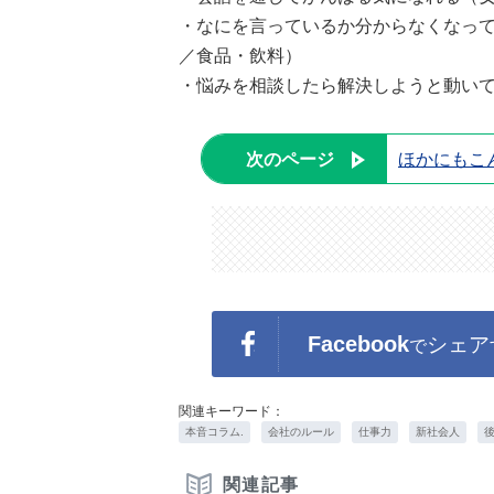
・なにを言っているか分からなくなって
／食品・飲料）
・悩みを相談したら解決しようと動いて
次のページ
ほかにもこ
Facebook
シェア
で
関連キーワード：
本音コラム.
会社のルール
仕事力
新社会人
関連記事