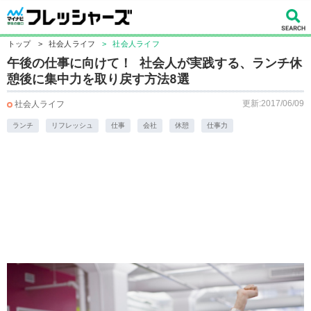
トップ
>
社会人ライフ
>
社会人ライフ
午後の仕事に向けて！ 社会人が実践する、ランチ休
憩後に集中力を取り戻す方法8選
更新:2017/06/09
社会人ライフ
ランチ
リフレッシュ
仕事
会社
休憩
仕事力