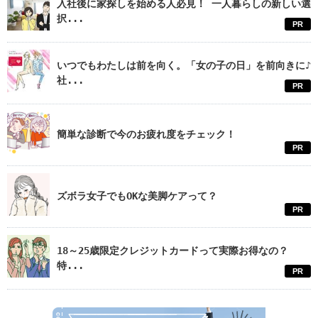
入社後に家探しを始める人必見！ 一人暮らしの新しい選
択...
PR
いつでもわたしは前を向く。「女の子の日」を前向きに♪
社...
PR
簡単な診断で今のお疲れ度をチェック！
PR
ズボラ女子でもOKな美脚ケアって？
PR
18～25歳限定クレジットカードって実際お得なの？
特...
PR