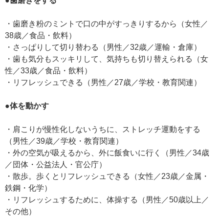
●歯磨きをする
・歯磨き粉のミントで口の中がすっきりするから（女性／
38歳／食品・飲料）
・さっぱりして切り替わる（男性／32歳／運輸・倉庫）
・歯も気分もスッキリして、気持ちも切り替えられる（女
性／33歳／食品・飲料）
・リフレッシュできる（男性／27歳／学校・教育関連）
●体を動かす
・肩こりが慢性化しないうちに、ストレッチ運動をする
（男性／39歳／学校・教育関連）
・外の空気が吸えるから、外に飯食いに行く（男性／34歳
／団体・公益法人・官公庁）
・散歩。歩くとリフレッシュできる（女性／23歳／金属・
鉄鋼・化学）
・リフレッシュするために、体操する（男性／50歳以上／
その他）