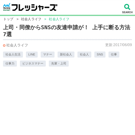
トップ
>
社会人ライフ
>
社会人ライフ
上司・同僚からSNSの友達申請が！ 上手に断る方法
7選
更新:2017/06/09
社会人ライフ
社会人生活
LINE
マナー
新社会人
社会人
SNS
仕事
仕事力
ビジネスマナー
先輩・上司