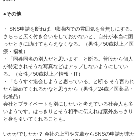
●その他
・ SNS申請を断れば、職場内での雰囲気を台無しにする。
さらっと広く付き合いをしておかないと、自分が本当に困
ったときに助けてもらえなくなる。（男性／50歳以上／医
療・福祉）
・「同姓同名の別人だと思います」と断る。普段から個人
が特定されそうな写真などはアップしないようにしてい
る。（女性／50歳以上／情報・IT）
・「もうすぐ退会しようと思っている」と断る そう言われ
たら諦めてくれるかなと思うから（男性／24歳／医薬品・
化粧品）
会社とプライベートを別にしたいと考えている社会人も多
いようです。はっきりとそう相手に伝えれば案外あっさり
と身を引いてくれることも。
いかがでしたか？ 会社の上司や先輩からSNSの申請が来た