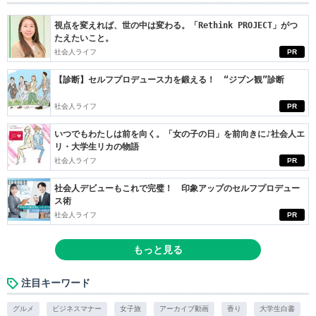
視点を変えれば、世の中は変わる。「Rethink PROJECT」がつ
たえたいこと。
社会人ライフ
PR
【診断】セルフプロデュース力を鍛える！ “ジブン観”診断
社会人ライフ
PR
いつでもわたしは前を向く。「女の子の日」を前向きに♪社会人エ
リ・大学生リカの物語
社会人ライフ
PR
社会人デビューもこれで完璧！ 印象アップのセルフプロデュー
ス術
社会人ライフ
PR
もっと見る
注目キーワード
グルメ
ビジネスマナー
女子旅
アーカイブ動画
香り
大学生白書