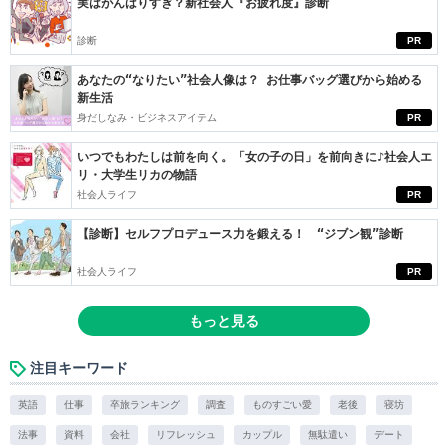
実はがんばりすぎ？新社会人『お疲れ度』診断
診断
PR
あなたの“なりたい”社会人像は？ お仕事バッグ選びから始める
新生活
身だしなみ・ビジネスアイテム
PR
いつでもわたしは前を向く。「女の子の日」を前向きに♪社会人エ
リ・大学生リカの物語
社会人ライフ
PR
【診断】セルフプロデュース力を鍛える！ “ジブン観”診断
社会人ライフ
PR
もっと見る
注目キーワード
英語
仕事
卒旅ランキング
調査
ものすごい愛
老後
寝坊
法事
資料
会社
リフレッシュ
カップル
無駄遣い
デート