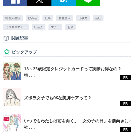
社会人生活
飲み会
仕事
新社会人
仕事力
会社
ビジネスマナー
社会人
マナー
お酒
関連記事
ピックアップ
18～25歳限定クレジットカードって実際お得なの？
特...
PR
ズボラ女子でもOKな美脚ケアって？
PR
いつでもわたしは前を向く。「女の子の日」を前向きに♪
社...
PR