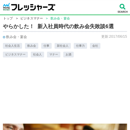
トップ
>
ビジネスマナー
>
飲み会・宴会
​やらかした！ 新入社員時代の飲み会失敗談6選
更新:2017/06/15
飲み会・宴会
社会人生活
飲み会
仕事
新社会人
仕事力
会社
ビジネスマナー
社会人
マナー
お酒