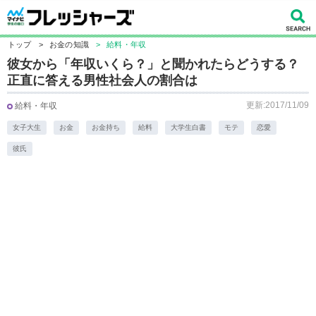
トップ
>
お金の知識
>
給料・年収
彼女から「年収いくら？」と聞かれたらどうする？
正直に答える男性社会人の割合は
更新:2017/11/09
給料・年収
女子大生
お金
お金持ち
給料
大学生白書
モテ
恋愛
彼氏