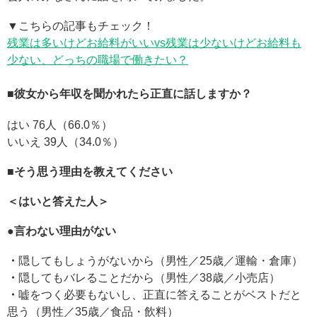
▼こちらの記事もチェック！
残業は多いけどお給料がいいvs残業は少ないけどお給料も
少ない、どっちの職場で働きたい？
■
彼女から年収を聞かれたら正直に話しますか？
はい 76人（66.0％）
いいえ 39人（34.0％）
■
そう思う理由を教えてください
＜はいと答えた人＞
●
言わない理由がない
・
隠してもしょうがないから（男性／25歳／運輸・倉庫）
・
隠してもバレることだから（男性／38歳／小売店）
・
嘘をつく必要もないし、正直に答えることがベストだと
思う（男性／35歳／食品・飲料）