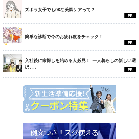
ズボラ女子でもOKな美脚ケアって？
PR
簡単な診断で今のお疲れ度をチェック！
PR
入社後に家探しを始める人必見！ 一人暮らしの新しい選
択...
PR