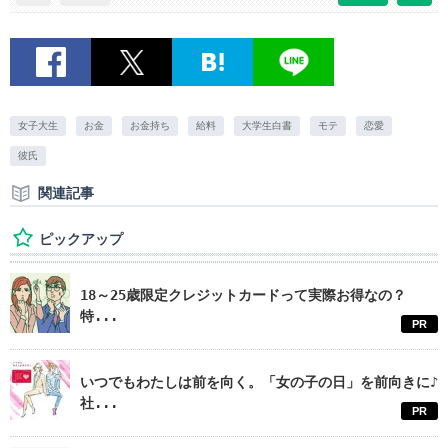
女子大生
お金
お金持ち
給料
大学生白書
モテ
恋愛
彼氏
関連記事
ピックアップ
18～25歳限定クレジットカードって実際お得なの？
特...
PR
いつでもわたしは前を向く。「女の子の日」を前向きに♪
社...
PR