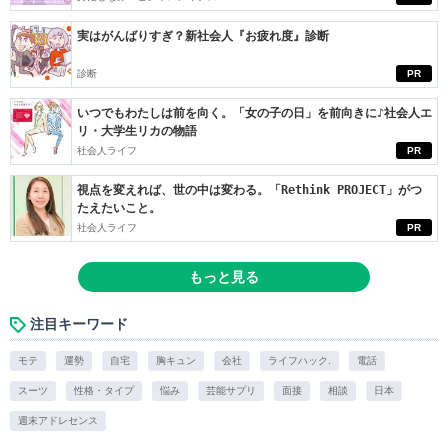
実はがんばりすぎ？新社会人『お疲れ度』診断
診断
PR
いつでもわたしは前を向く。「女の子の日」を前向きに♪社会人エ
リ・大学生リカの物語
社会人ライフ
PR
視点を変えれば、世の中は変わる。「Rethink PROJECT」がつ
たえたいこと。
社会人ライフ
PR
もっと見る
注目キーワード
モテ
運勢
自宅
胸キュン
会社
ライフハック.
電話
スーツ
性格・タイプ
悩み
芸能サプリ
面接
相談
日本
週末アドレセンス