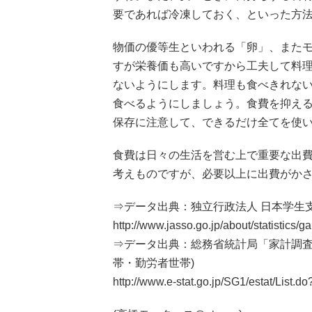
要であれば冷凍しておく、といった方
物価の優等生といわれる「卵」、また
すが栄養価も高いですから工夫して料
ないようにします。料理も食べきれな
食べるようにしましょう。食費を抑え
保存に注意して、できるだけ全てを使
食費は日々の生活を営む上で重要な出
考えものですが、必要以上に出費がか
⇒データ出典：独立行政法人 日本学生支
http://www.jasso.go.jp/about/statistics/
⇒データ出典：総務省統計局「家計調査」の
帯・勤労者世帯)
http://www.e-stat.go.jp/SG1/estat/List.