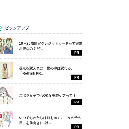
ピックアップ
18～25歳限定クレジットカードって実際
お得なの？ 特...
PR
視点を変えれば、世の中は変わる。
「Rethink PR...
PR
ズボラ女子でもOKな美脚ケアって？
PR
いつでもわたしは前を向く。「女の子の
日」を前向きに♪社...
PR