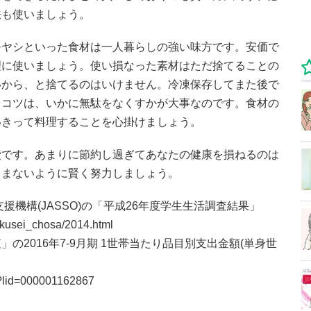
法も使いましょう。
モヤシといった食材は一人暮らしの強い味方です。安価で
理に使いましょう。使い損なった素材はただ捨てることの
いから、と捨てるのはいけません。冷凍保存してまた後で
るコツは、いかに無駄をなくすかが大事なのです。食材の
いきって料理することを心掛けましょう。
費です。あまりに節約し過ぎてあなたの健康を損ねるのは
さまないように賢く努力しましょう。
援機構(JASSO)の「平成26年度学生生活調査結果」
gakusei_chosa/2014.html
2016年7-9月期 1世帯当たり品目別支出金額(単身世
do?lid=000001162867