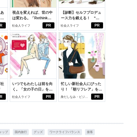
にあ
視点を変えれば、世の中
【診断】セルフプロデュ
カー
は変わる。「Rethink
ース力を鍛える！ “ジ
PROJECT」がつたえた
ブン観”診断
R
PR
PR
社会人ライフ
社会人ライフ
いこと。
新社
いつでもわたしは前を向
忙しい新社会人にぴった
断
く。「女の子の日」を前
り！ 「朝リフレア」をは
向きに♪社会人エリ・大
じめよう。しっかりニオ
R
PR
PR
社会人ライフ
身だしなみ・ビジネ
学生リカの物語
イケアして24時間快適。
スアイテム
ャップ
国内旅行
グッズ
ワークライフバランス
接客