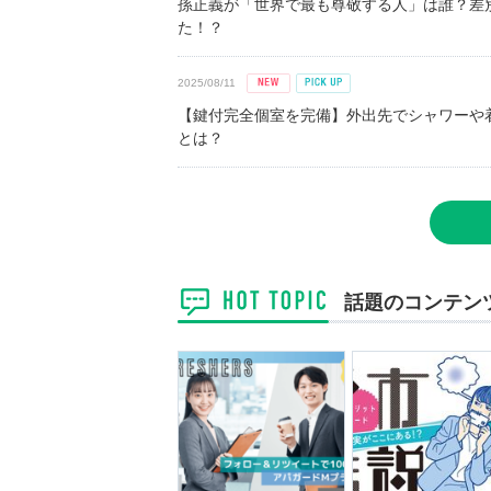
孫正義が「世界で最も尊敬する人」は誰？差
た！？
2025/08/11
【鍵付完全個室を完備】外出先でシャワーや
とは？
話題のコンテン