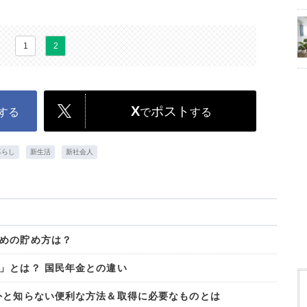
1
2
X
ポスト
する
で
する
暮らし
新生活
新社会人
めの貯め方は？
」とは？ 国民年金との違い
外と知らない便利な方法＆取得に必要なものとは