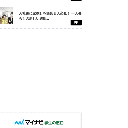
入社後に家探しを始める人必見！ 一人暮
らしの新しい選択...
PR