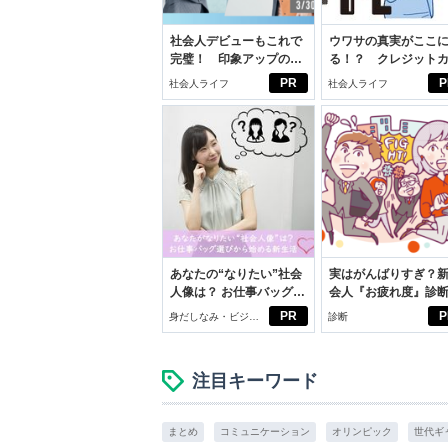
社会人デビューもこれで
ウワサの真実がここ
完璧！ 印象アップのセ
る！？ クレジット
ルフプロデュース術
ドの都市伝説
PR
P
社会人ライフ
社会人ライフ
あなたの“なりたい”社会
実はがんばりすぎ？
人像は？ お仕事バッグ選
会人『お疲れ度』診
びから始める新生活
PR
P
身だしなみ・ビジネ
診断
スアイテム
注目キーワード
まとめ
コミュニケーション
オリンピック
世代ギ