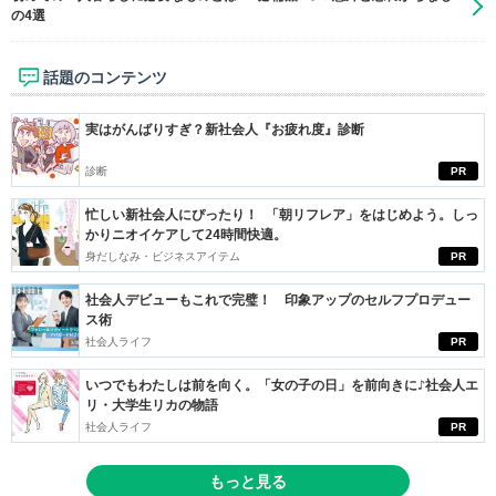
の4選
話題のコンテンツ
実はがんばりすぎ？新社会人『お疲れ度』診断
診断
PR
忙しい新社会人にぴったり！ 「朝リフレア」をはじめよう。しっ
かりニオイケアして24時間快適。
身だしなみ・ビジネスアイテム
PR
社会人デビューもこれで完璧！ 印象アップのセルフプロデュー
ス術
社会人ライフ
PR
いつでもわたしは前を向く。「女の子の日」を前向きに♪社会人エ
リ・大学生リカの物語
社会人ライフ
PR
もっと見る