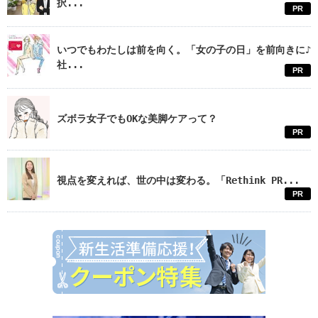
択...
PR
いつでもわたしは前を向く。「女の子の日」を前向きに♪
社...
PR
ズボラ女子でもOKな美脚ケアって？
PR
視点を変えれば、世の中は変わる。「Rethink PR...
PR