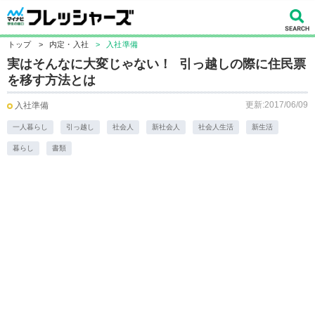
トップ
>
内定・入社
>
入社準備
実はそんなに大変じゃない！ 引っ越しの際に住民票
を移す方法とは
更新:2017/06/09
入社準備
一人暮らし
引っ越し
社会人
新社会人
社会人生活
新生活
暮らし
書類