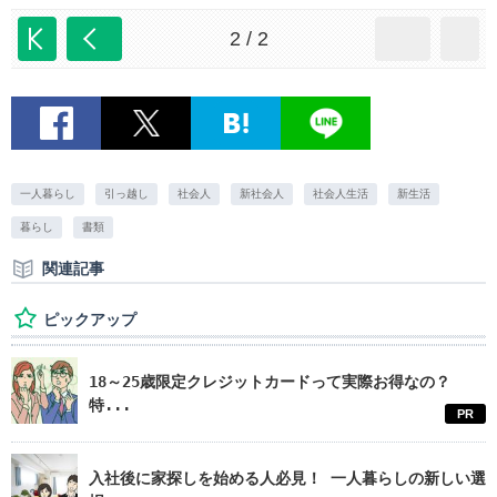
2 / 2
一人暮らし
引っ越し
社会人
新社会人
社会人生活
新生活
暮らし
書類
関連記事
ピックアップ
18～25歳限定クレジットカードって実際お得なの？
特...
PR
入社後に家探しを始める人必見！ 一人暮らしの新しい選