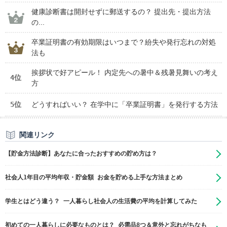
健康診断書は開封せずに郵送するの？ 提出先・提出方法
の...
卒業証明書の有効期限はいつまで？紛失や発行忘れの対処
法も
挨拶状で好アピール！ 内定先への暑中＆残暑見舞いの考え
4位
方
5位
どうすればいい？ 在学中に「卒業証明書」を発行する方法
関連リンク
【貯金方法診断】あなたに合ったおすすめの貯め方は？
社会人1年目の平均年収・貯金額 お金を貯める上手な方法まとめ
学生とはどう違う？ 一人暮らし社会人の生活費の平均を計算してみた
初めての一人暮らしに必要なものとは？ 必需品8つ＆意外と忘れがちなも