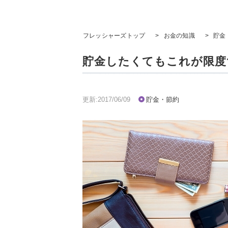
フレッシャーズトップ
>
お金の知識
>
貯金
貯金したくてもこれが限度?
更新:2017/06/09
貯金・節約