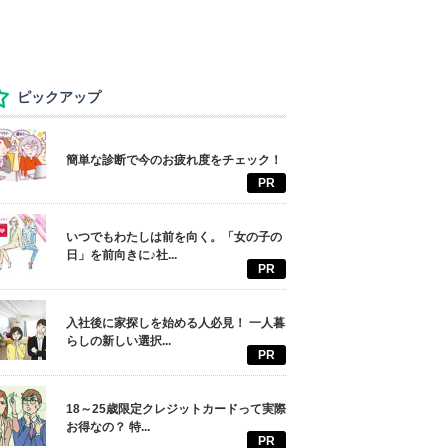
ピックアップ
簡単な診断で今のお疲れ度をチェック！
PR
いつでもわたしは前を向く。「女の子の
日」を前向きに♪社...
PR
入社後に家探しを始める人必見！ 一人暮
らしの新しい選択...
PR
18～25歳限定クレジットカードって実際
お得なの？ 特...
PR