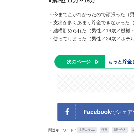
●第2位 11万～15万
・今まで金がなかったので頑張った（男
・支出が多くあまり貯金できなかった（
・結構貯められた（男性／19歳／機械
・使ってしまった（男性／24歳／ホテ
次のページ
もっと貯金
Facebook
シェア
で
関連キーワード：
本音コラム.
仕事
新社会人