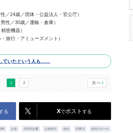
性／24歳／団体・公益法人・官公庁）
男性／30歳／運輸・倉庫）
・精密機器）
ル・旅行・アミューズメント）
していたという人も……
次へ
1
2
X
ポスト
する
で
する
給料
お金
大学生白書
お金持ち
会社
仕事力
会社のルール