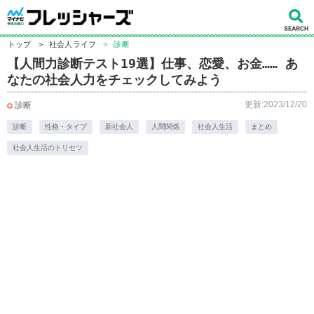
トップ
>
社会人ライフ
>
診断
【人間力診断テスト19選】仕事、恋愛、お金…… あ
なたの社会人力をチェックしてみよう
更新:2023/12/20
診断
診断
性格・タイプ
新社会人
人間関係
社会人生活
まとめ
社会人生活のトリセツ