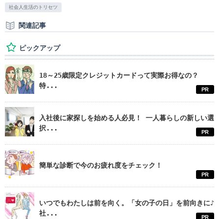
社会人生活のトリセツ
関連記事
ピックアップ
18～25歳限定クレジットカードって実際お得なの？
特...
PR
入社後に家探しを始める人必見！ 一人暮らしの新しい選
択...
PR
簡単な診断で今のお疲れ度をチェック！
PR
いつでもわたしは前を向く。「女の子の日」を前向きに♪
社...
PR