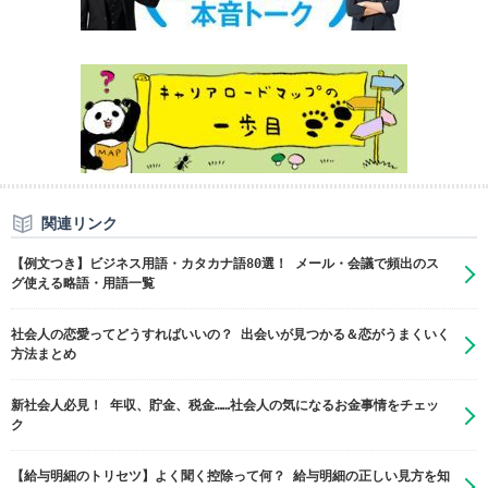
関連リンク
【例文つき】ビジネス用語・カタカナ語80選！ メール・会議で頻出のス
グ使える略語・用語一覧
社会人の恋愛ってどうすればいいの？ 出会いが見つかる＆恋がうまくいく
方法まとめ
新社会人必見！ 年収、貯金、税金……社会人の気になるお金事情をチェッ
ク
【給与明細のトリセツ】よく聞く控除って何？ 給与明細の正しい見方を知