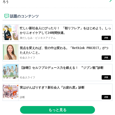
ろう
話題のコンテンツ
忙しい新社会人にぴったり！ 「朝リフレア」をはじめよう。しっ
かりニオイケアして24時間快適。
身だしなみ・ビジネスアイテム
PR
視点を変えれば、世の中は変わる。「Rethink PROJECT」がつ
たえたいこと。
社会人ライフ
PR
【診断】セルフプロデュース力を鍛える！ “ジブン観”診断
社会人ライフ
PR
実はがんばりすぎ？新社会人『お疲れ度』診断
診断
PR
もっと見る