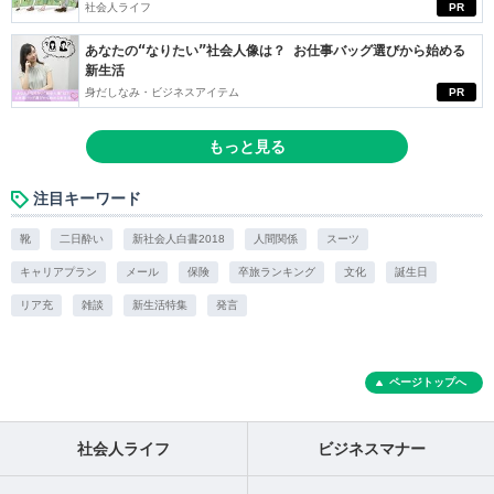
社会人ライフ
PR
あなたの“なりたい”社会人像は？ お仕事バッグ選びから始める
新生活
身だしなみ・ビジネスアイテム
PR
もっと見る
注目キーワード
靴
二日酔い
新社会人白書2018
人間関係
スーツ
キャリアプラン
メール
保険
卒旅ランキング
文化
誕生日
リア充
雑談
新生活特集
発言
ページトップへ
社会人ライフ
ビジネスマナー