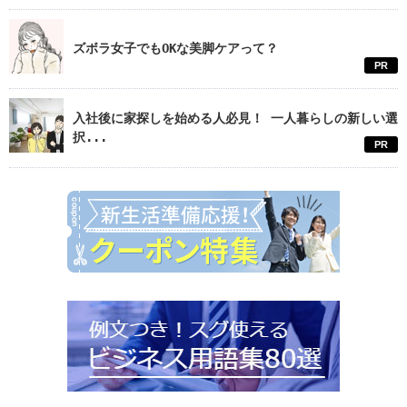
ズボラ女子でもOKな美脚ケアって？
PR
入社後に家探しを始める人必見！ 一人暮らしの新しい選
択...
PR