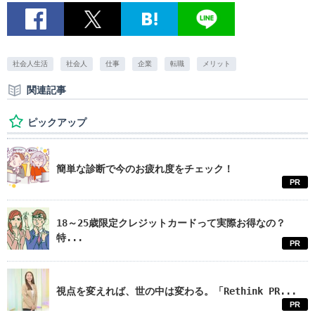
社会人生活
社会人
仕事
企業
転職
メリット
関連記事
ピックアップ
簡単な診断で今のお疲れ度をチェック！
PR
18～25歳限定クレジットカードって実際お得なの？
特...
PR
視点を変えれば、世の中は変わる。「Rethink PR...
PR