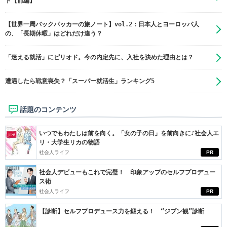
ト【前編】
【世界一周バックパッカーの旅ノート】vol.2：日本人とヨーロッパ人
の、「長期休暇」はどれだけ違う？
「迷える就活」にピリオド。今の内定先に、入社を決めた理由とは？
遭遇したら戦意喪失？「スーパー就活生」ランキング5
話題のコンテンツ
いつでもわたしは前を向く。「女の子の日」を前向きに♪社会人エ
リ・大学生リカの物語
社会人ライフ
PR
社会人デビューもこれで完璧！ 印象アップのセルフプロデュー
ス術
社会人ライフ
PR
【診断】セルフプロデュース力を鍛える！ “ジブン観”診断