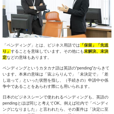
「ペンディング」とは、ビジネス用語では
「保留」「先送
り」
することを意味しています。その他にも
未解決、未決
定
などの意味もあります。
ペンディングというカタカナ語は英語の“pending”からきて
います。本来の意味は「宙ぶらりんで」「未決定で」「差
し迫って」といった状態を指し、（手続きの）申請中や係
争中であることをあらわす際にも用いられます。
日本のビジネスシーンで使われるペンディングも、英語の
pendingとほぼ同じと考えてOK。例えば社内で「ペンディ
ングになりました」と言われたら、その案件は「決定に至