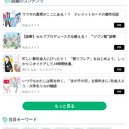
話題のコンテンツ
ウワサの真実がここにある！？ クレジットカードの都市伝説
社会人ライフ
PR
【診断】セルフプロデュース力を鍛える！ “ジブン観”診断
社会人ライフ
PR
忙しい新社会人にぴったり！ 「朝リフレア」をはじめよう。しっ
かりニオイケアして24時間快適。
身だしなみ・ビジネスアイテム
PR
いつでもわたしは前を向く。「女の子の日」を前向きに♪社会人エ
リ・大学生リカの物語
社会人ライフ
PR
もっと見る
注目キーワード