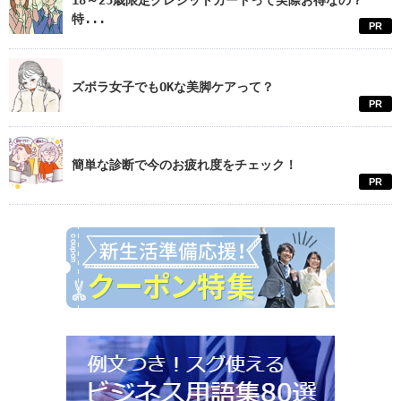
18～25歳限定クレジットカードって実際お得なの？
特...
PR
ズボラ女子でもOKな美脚ケアって？
PR
簡単な診断で今のお疲れ度をチェック！
PR