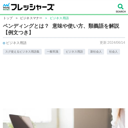
トップ
>
ビジネスマナー
>
ビジネス用語
ペンディングとは？ 意味や使い方、類義語を解説
【例文つき】
更新:2024/06/14
ビジネス用語
スグ使えるビジネス用語集
一般常識
ビジネス用語
新社会人
社会人