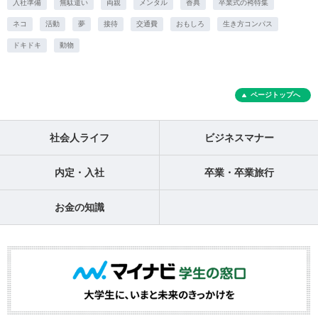
入社準備
無駄遣い
両親
メンタル
香典
卒業式の袴特集
ネコ
活動
夢
接待
交通費
おもしろ
生き方コンパス
ドキドキ
動物
ページトップへ
社会人ライフ
ビジネスマナー
内定・入社
卒業・卒業旅行
お金の知識