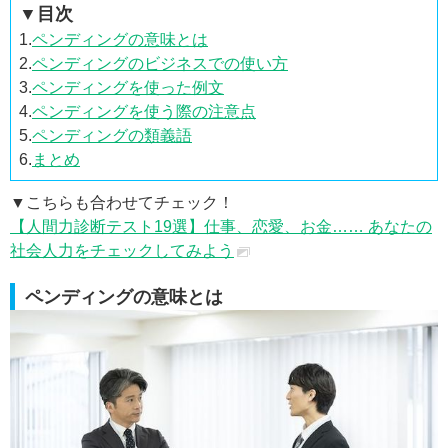
▼目次
1.
ペンディングの意味とは
2.
ペンディングのビジネスでの使い方
3.
ペンディングを使った例文
4.
ペンディングを使う際の注意点
5.
ペンディングの類義語
6.
まとめ
▼こちらも合わせてチェック！
【人間力診断テスト19選】仕事、恋愛、お金…… あなたの
社会人力をチェックしてみよう
ペンディングの意味とは