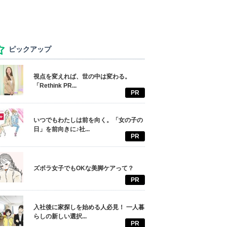
ピックアップ
視点を変えれば、世の中は変わる。
「Rethink PR...
PR
いつでもわたしは前を向く。「女の子の
日」を前向きに♪社...
PR
ズボラ女子でもOKな美脚ケアって？
PR
入社後に家探しを始める人必見！ 一人暮
らしの新しい選択...
PR