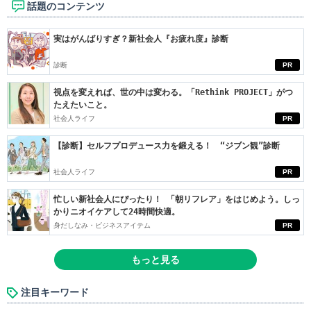
話題のコンテンツ
実はがんばりすぎ？新社会人『お疲れ度』診断
診断
PR
視点を変えれば、世の中は変わる。「Rethink PROJECT」がつ
たえたいこと。
社会人ライフ
PR
【診断】セルフプロデュース力を鍛える！ “ジブン観”診断
社会人ライフ
PR
忙しい新社会人にぴったり！ 「朝リフレア」をはじめよう。しっ
かりニオイケアして24時間快適。
身だしなみ・ビジネスアイテム
PR
もっと見る
注目キーワード