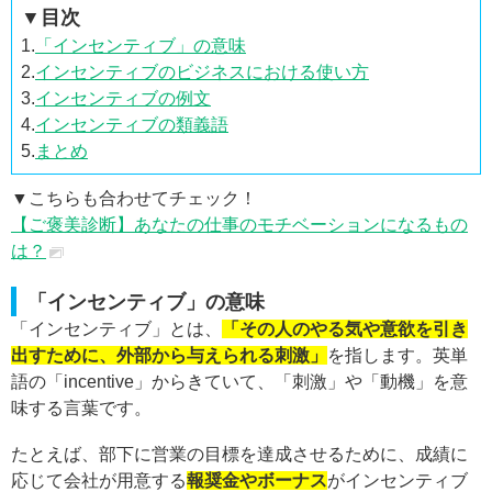
▼目次
1.
「インセンティブ」の意味
2.
インセンティブのビジネスにおける使い方
3.
インセンティブの例文
4.
インセンティブの類義語
5.
まとめ
▼こちらも合わせてチェック！
【ご褒美診断】あなたの仕事のモチベーションになるもの
は？
「インセンティブ」の意味
「インセンティブ」とは、
「その人のやる気や意欲を引き
出すために、外部から与えられる刺激」
を指します。英単
語の「incentive」からきていて、「刺激」や「動機」を意
味する言葉です。
たとえば、部下に営業の目標を達成させるために、成績に
応じて会社が用意する
報奨金やボーナス
がインセンティブ