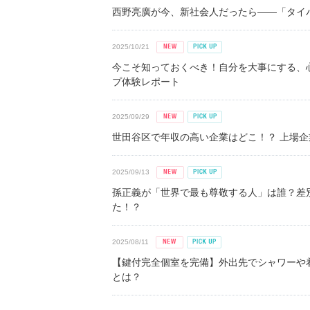
西野亮廣が今、新社会人だったら――「タイパ
2025/10/21
今こそ知っておくべき！自分を大事にする、
プ体験レポート
2025/09/29
世田谷区で年収の高い企業はどこ！？ 上場企業平
2025/09/13
孫正義が「世界で最も尊敬する人」は誰？差
た！？
2025/08/11
【鍵付完全個室を完備】外出先でシャワーや
とは？