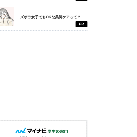
ズボラ女子でもOKな美脚ケアって？
PR