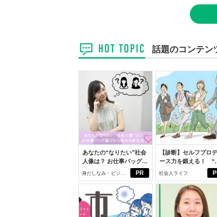
話題のコンテン
あなたの“なりたい”社会
【診断】セルフプロ
人像は？ お仕事バッグ選
ース力を鍛える！ “
びから始める新生活
ブン観”診断
PR
P
身だしなみ・ビジネ
社会人ライフ
スアイテム