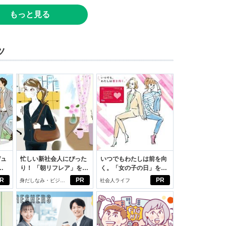
もっと見る
ツ
デュ
忙しい新社会人にぴった
いつでもわたしは前を向
ジ
り！ 「朝リフレア」をは
く。「女の子の日」を前
じめよう。しっかりニオ
向きに♪社会人エリ・大
R
PR
PR
身だしなみ・ビジネ
社会人ライフ
イケアして24時間快適。
学生リカの物語
スアイテム