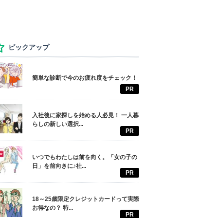
ピックアップ
簡単な診断で今のお疲れ度をチェック！
PR
入社後に家探しを始める人必見！ 一人暮
らしの新しい選択...
PR
いつでもわたしは前を向く。「女の子の
日」を前向きに♪社...
PR
18～25歳限定クレジットカードって実際
お得なの？ 特...
PR