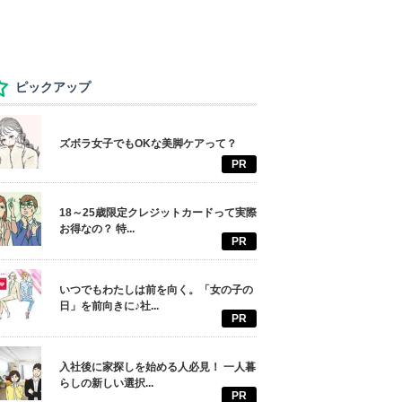
ピックアップ
ズボラ女子でもOKな美脚ケアって？
PR
18～25歳限定クレジットカードって実際
お得なの？ 特...
PR
いつでもわたしは前を向く。「女の子の
日」を前向きに♪社...
PR
入社後に家探しを始める人必見！ 一人暮
らしの新しい選択...
PR