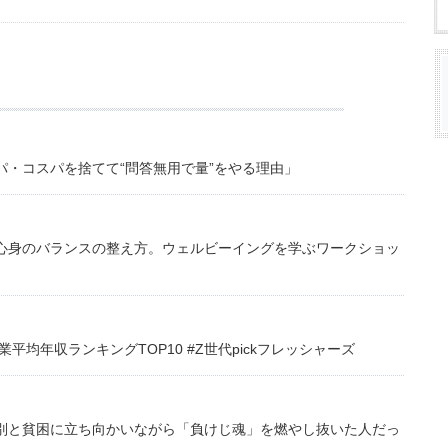
・コスパを捨てて“問答無用で量”をやる理由」
心身のバランスの整え方。ウェルビーイングを学ぶワークショッ
均年収ランキングTOP10 #Z世代pickフレッシャーズ
別と貧困に立ち向かいながら「負けじ魂」を燃やし抜いた人だっ