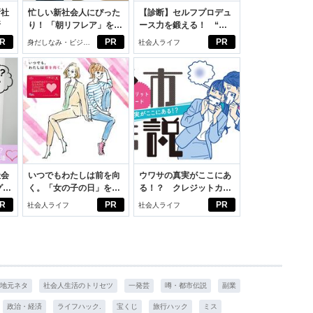
新社
忙しい新社会人にぴった
【診断】セルフプロデュ
断
り！ 「朝リフレア」をは
ース力を鍛える！ “ジ
じめよう。しっかりニオ
ブン観”診断
R
PR
PR
身だしなみ・ビジネ
社会人ライフ
イケアして24時間快適。
スアイテム
社会
いつでもわたしは前を向
ウワサの真実がここにあ
グ選
く。「女の子の日」を前
る！？ クレジットカー
向きに♪社会人エリ・大
ドの都市伝説
R
PR
PR
社会人ライフ
社会人ライフ
学生リカの物語
地元ネタ
社会人生活のトリセツ
一発芸
噂・都市伝説
副業
政治・経済
ライフハック.
宝くじ
旅行ハック
ミス