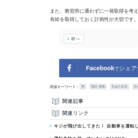
また、教習所に通わずに一発取得を考
有給を取得しておく計画性が大切です
前へ
Facebook
シェア
で
関連キーワード：
車
免許･資格
社会人生活
社
関連記事
関連リンク
キジが飛び出してきた！ 自動車を運転