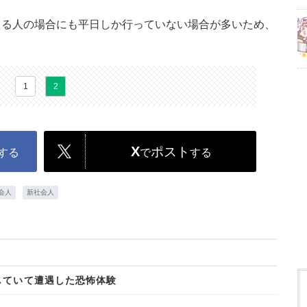
える人の場合にも平日しか行っていない場合が多いため、
。
1
2
X
ポスト
する
で
する
会人
新社会人
していて遭遇した恐怖体験