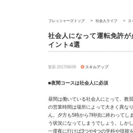
フレッシャーズトップ
>
社会人ライフ
>
ス
社会人になって運転免許が
イント4選
更新:2017/06/09
スキルアップ
■夜間コースは社会人に必須
昼間は働いている社会人にとって、教
の営業時間は場所によって大きく異な
ん。夕方も5時から7時頃に終わってし
う状況になってしまうでしょう。しか
一度夜に行けば3つや4つの学科や技能