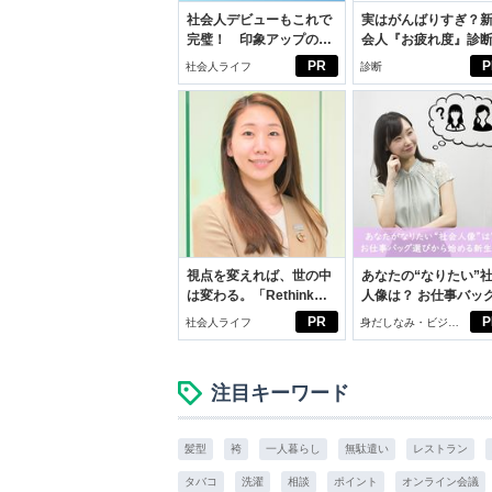
社会人デビューもこれで
実はがんばりすぎ？
完璧！ 印象アップのセ
会人『お疲れ度』診
ルフプロデュース術
PR
P
社会人ライフ
診断
視点を変えれば、世の中
あなたの“なりたい”
は変わる。「Rethink
人像は？ お仕事バッ
PROJECT」がつたえた
びから始める新生活
PR
P
社会人ライフ
身だしなみ・ビジネ
いこと。
スアイテム
注目キーワード
髪型
袴
一人暮らし
無駄遣い
レストラン
タバコ
洗濯
相談
ポイント
オンライン会議