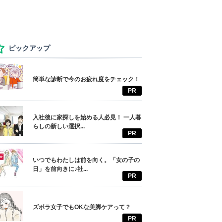
ピックアップ
簡単な診断で今のお疲れ度をチェック！
PR
入社後に家探しを始める人必見！ 一人暮
らしの新しい選択...
PR
いつでもわたしは前を向く。「女の子の
日」を前向きに♪社...
PR
ズボラ女子でもOKな美脚ケアって？
PR