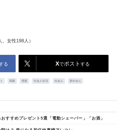
人、女性198人）
X
ポスト
する
で
する
ト
両親
母親
社会人生活
社会人
新社会人
るおすすめプレゼント5選「電動シェーバー」「お酒」