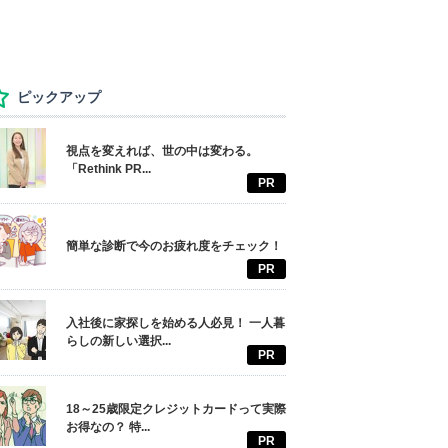
ピックアップ
視点を変えれば、世の中は変わる。
「Rethink PR...
PR
簡単な診断で今のお疲れ度をチェック！
PR
入社後に家探しを始める人必見！ 一人暮
らしの新しい選択...
PR
18～25歳限定クレジットカードって実際
お得なの？ 特...
PR