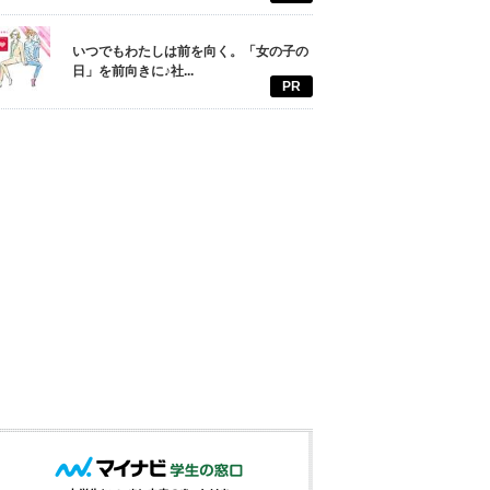
いつでもわたしは前を向く。「女の子の
日」を前向きに♪社...
PR