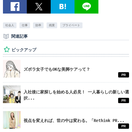
社会人
仕事
効率
残業
プライベート
関連記事
ピックアップ
ズボラ女子でもOKな美脚ケアって？
PR
入社後に家探しを始める人必見！ 一人暮らしの新しい選
択...
PR
視点を変えれば、世の中は変わる。「Rethink PR...
PR