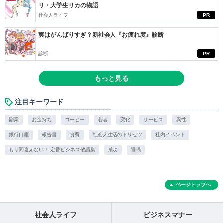
リ・大学生リカの物語
社会人ライフ
PR
実はがんばりすぎ？新社会人『お疲れ度』診断
診断
PR
もっと見る
注目キーワード
副業
お金持ち
コーヒー
若者
変化
サービス
異性
銀行口座
報告書
食費
社会人生活のトリセツ
社内イベント
もう間違えない！ 定番ビジネス敬語集
成功
睡眠
ページトップへ
社会人ライフ
ビジネスマナー