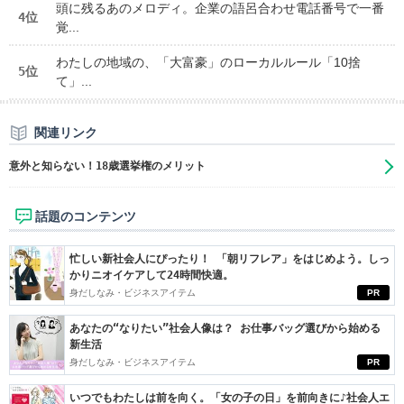
頭に残るあのメロディ。企業の語呂合わせ電話番号で一番
4位
覚...
わたしの地域の、「大富豪」のローカルルール「10捨
5位
て」...
関連リンク
意外と知らない！18歳選挙権のメリット
話題のコンテンツ
忙しい新社会人にぴったり！ 「朝リフレア」をはじめよう。しっ
かりニオイケアして24時間快適。
身だしなみ・ビジネスアイテム
PR
あなたの“なりたい”社会人像は？ お仕事バッグ選びから始める
新生活
身だしなみ・ビジネスアイテム
PR
いつでもわたしは前を向く。「女の子の日」を前向きに♪社会人エ