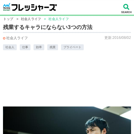
トップ
>
社会人ライフ
>
社会人ライフ
残業するキャラにならない3つの方法
更新:2016/08/02
社会人ライフ
社会人
仕事
効率
残業
プライベート