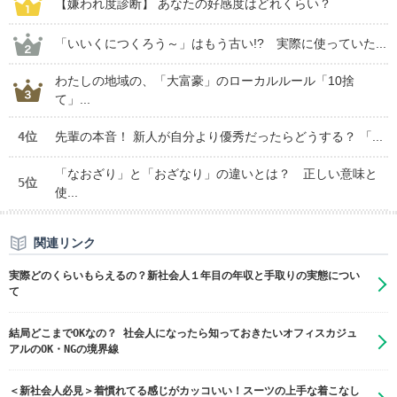
【嫌われ度診断】 あなたの好感度はどれくらい？
「いいくにつくろう～」はもう古い!? 実際に使っていた...
わたしの地域の、「大富豪」のローカルルール「10捨
て」...
4位
先輩の本音！ 新人が自分より優秀だったらどうする？ 「...
「なおざり」と「おざなり」の違いとは？ 正しい意味と
5位
使...
関連リンク
実際どのくらいもらえるの？新社会人１年目の年収と手取りの実態につい
て
結局どこまでOKなの？ 社会人になったら知っておきたいオフィスカジュ
アルのOK・NGの境界線
＜新社会人必見＞着慣れてる感じがカッコいい！スーツの上手な着こなし