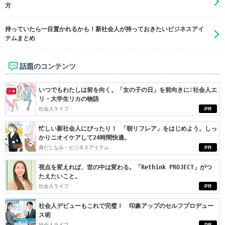
方
持っていたら一目置かれるかも！新社会人が持っておきたいビジネスアイ
テムまとめ
話題のコンテンツ
いつでもわたしは前を向く。「女の子の日」を前向きに♪社会人エ
リ・大学生リカの物語
社会人ライフ
PR
忙しい新社会人にぴったり！ 「朝リフレア」をはじめよう。しっ
かりニオイケアして24時間快適。
身だしなみ・ビジネスアイテム
PR
視点を変えれば、世の中は変わる。「Rethink PROJECT」がつ
たえたいこと。
社会人ライフ
PR
社会人デビューもこれで完璧！ 印象アップのセルフプロデュー
ス術
社会人ライフ
PR