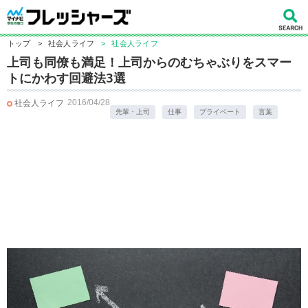
トップ
>
社会人ライフ
>
社会人ライフ
上司も同僚も満足！上司からのむちゃぶりをスマー
トにかわす回避法3選
2016/04/28
社会人ライフ
先輩・上司
仕事
プライベート
言葉