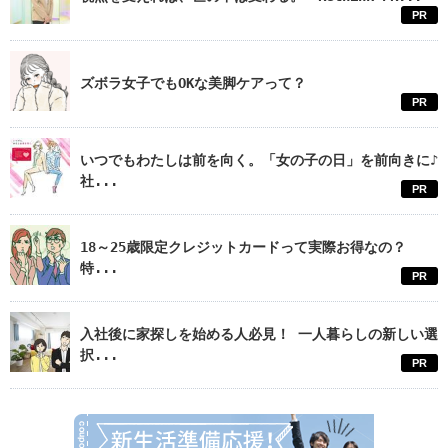
PR
ズボラ女子でもOKな美脚ケアって？
PR
いつでもわたしは前を向く。「女の子の日」を前向きに♪
社...
PR
18～25歳限定クレジットカードって実際お得なの？
特...
PR
入社後に家探しを始める人必見！ 一人暮らしの新しい選
択...
PR