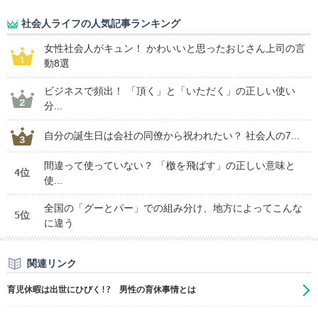
社会人ライフの人気記事ランキング
女性社会人がキュン！ かわいいと思ったおじさん上司の言
動8選
ビジネスで頻出！ 「頂く」と「いただく」の正しい使い
分...
自分の誕生日は会社の同僚から祝われたい？ 社会人の7...
間違って使っていない？ 「檄を飛ばす」の正しい意味と
4位
使...
全国の「グーとパー」での組み分け、地方によってこんな
5位
に違う
関連リンク
育児休暇は出世にひびく!? 男性の育休事情とは