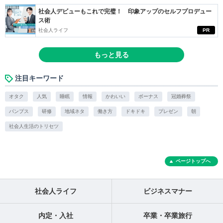
社会人デビューもこれで完璧！ 印象アップのセルフプロデュー
ス術
社会人ライフ
PR
もっと見る
注目キーワード
オタク
人気
睡眠
情報
かわいい
ボーナス
冠婚葬祭
パンプス
研修
地域ネタ
働き方
ドキドキ
プレゼン
朝
社会人生活のトリセツ
ページトップへ
社会人ライフ
ビジネスマナー
内定・入社
卒業・卒業旅行