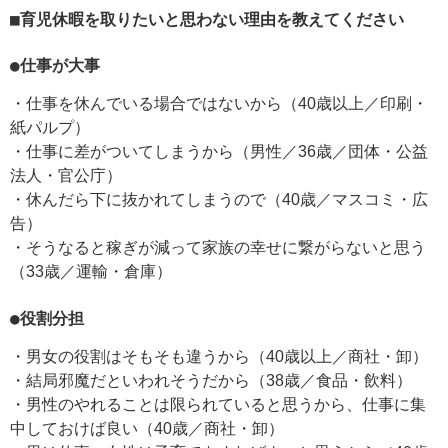
■育児休暇を取りたいと思わない理由を教えてください
●仕事が大事
・仕事を休んでいる場合ではないから（40歳以上／印刷・
紙パルプ）
・仕事に差がついてしまうから（男性／36歳／団体・公益
法人・官公庁）
・休んだら下に抜かれてしまうので（40歳／マスコミ・広
告）
・そうなると稼ぎが減って家族の幸せに繋がらないと思う
（33歳／運輸・倉庫）
●役割分担
・男女の役割はそもそも違うから（40歳以上／商社・卸）
・結局邪魔だといわれそうだから（38歳／食品・飲料）
・男性のやれることは限られていると思うから、仕事に集
中しておけば良い（40歳／商社・卸）