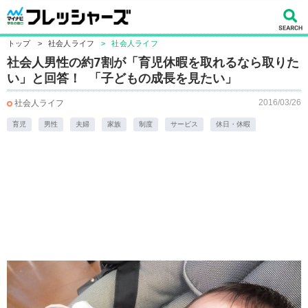
トップ
>
社会人ライフ
>
社会人ライフ
社会人男性の約7割が「育児休暇を取れるなら取りた
い」と回答！ 「子どもの成長を見たい」
2016/03/26
社会人ライフ
育児
男性
夫婦
家族
制度
サービス
休日・休暇