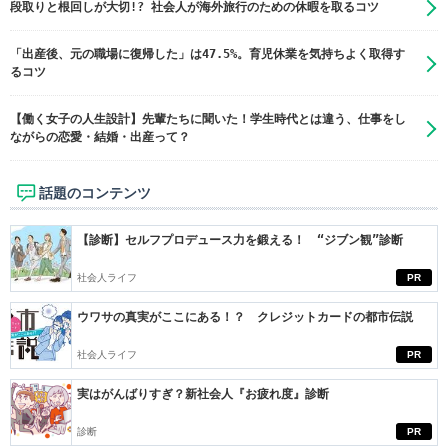
段取りと根回しが大切!? 社会人が海外旅行のための休暇を取るコツ
「出産後、元の職場に復帰した」は47.5%。育児休業を気持ちよく取得す
るコツ
【働く女子の人生設計】先輩たちに聞いた！学生時代とは違う、仕事をし
ながらの恋愛・結婚・出産って？
話題のコンテンツ
【診断】セルフプロデュース力を鍛える！ “ジブン観”診断
社会人ライフ
PR
ウワサの真実がここにある！？ クレジットカードの都市伝説
社会人ライフ
PR
実はがんばりすぎ？新社会人『お疲れ度』診断
診断
PR