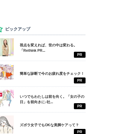
ピックアップ
視点を変えれば、世の中は変わる。
「Rethink PR...
PR
簡単な診断で今のお疲れ度をチェック！
PR
いつでもわたしは前を向く。「女の子の
日」を前向きに♪社...
PR
ズボラ女子でもOKな美脚ケアって？
PR