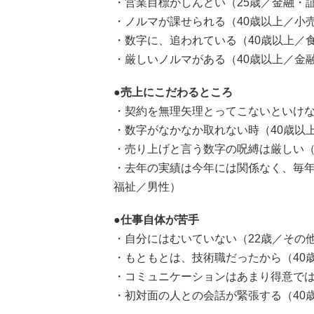
・営業目標がしんどい（25歳／金融・
・ノルマが課せられる（40歳以上／小
・数字に、追われている（40歳以上／
・厳しいノルマがある（40歳以上／金
●売上にこだわるところ
・契約を無理矢理とってこないといけな
・数字がなかなか取れない時（40歳以
・売り上げと言う数字の呪縛は厳しい（
・去年の実績は今年には関係なく、毎年
福祉／男性）
●仕事自体が苦手
・自分にはむいていない（22歳／その
・もともとは、技術職だったから（40
・コミュニケーションはあまり得意では
・初対面の人との会話が緊張する（40