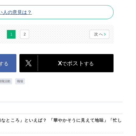
い人の意見は？
次へ
1
2
X
ポスト
する
で
する
就職活動
職場
嫌なところ」といえば？ 「華やかそうに見えて地味」「忙し