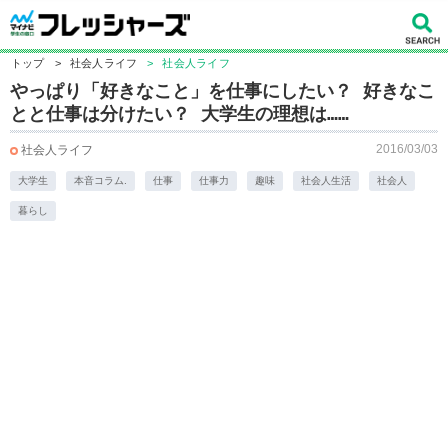
トップ
>
社会人ライフ
>
社会人ライフ
やっぱり「好きなこと」を仕事にしたい？ 好きなこ
とと仕事は分けたい？ 大学生の理想は……
2016/03/03
社会人ライフ
大学生
本音コラム.
仕事
仕事力
趣味
社会人生活
社会人
暮らし