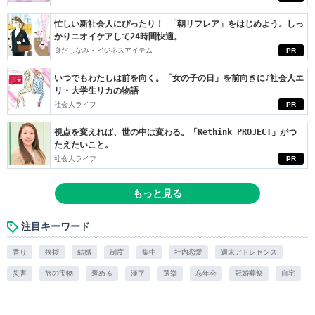
忙しい新社会人にぴったり！ 「朝リフレア」をはじめよう。しっ
かりニオイケアして24時間快適。
身だしなみ・ビジネスアイテム
PR
いつでもわたしは前を向く。「女の子の日」を前向きに♪社会人エ
リ・大学生リカの物語
社会人ライフ
PR
視点を変えれば、世の中は変わる。「Rethink PROJECT」がつ
たえたいこと。
社会人ライフ
PR
もっと見る
注目キーワード
香り
挨拶
結婚
制度
集中
社内恋愛
週末アドレセンス
災害
旅の宝物
褒める
漢字
選挙
忘年会
冠婚葬祭
自宅