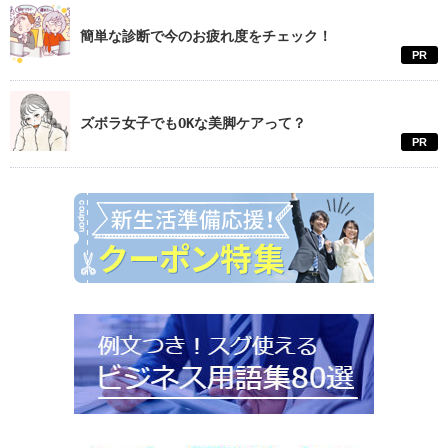
簡単な診断で今のお疲れ度をチェック！
PR
ズボラ女子でもOKな美脚ケアって？
PR