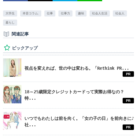
大学生
本音コラム.
仕事
仕事力
趣味
社会人生活
社会人
暮らし
関連記事
ピックアップ
視点を変えれば、世の中は変わる。「Rethink PR...
PR
18～25歳限定クレジットカードって実際お得なの？
特...
PR
いつでもわたしは前を向く。「女の子の日」を前向きに♪
社...
PR