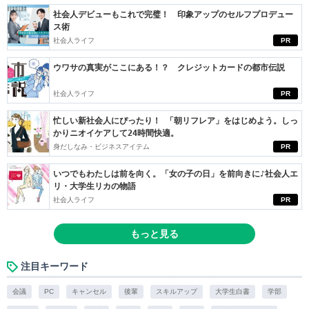
社会人デビューもこれで完璧！ 印象アップのセルフプロデュー
ス術
社会人ライフ
PR
ウワサの真実がここにある！？ クレジットカードの都市伝説
社会人ライフ
PR
忙しい新社会人にぴったり！ 「朝リフレア」をはじめよう。しっ
かりニオイケアして24時間快適。
身だしなみ・ビジネスアイテム
PR
いつでもわたしは前を向く。「女の子の日」を前向きに♪社会人エ
リ・大学生リカの物語
社会人ライフ
PR
もっと見る
注目キーワード
会議
PC
キャンセル
後輩
スキルアップ
大学生白書
学部