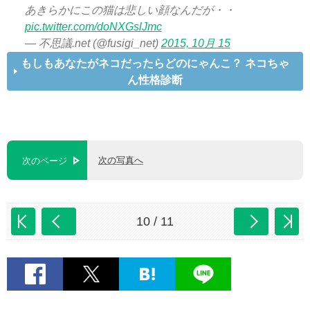
あきらかにこの猫は悲しい顔なんだが・・
pic.twitter.com/doNXGslJmc
— 不思議.net (@fusigi_net)
2015, 10月 15
もしもあなたがネコだったらどのにゃんこ？ ネコちゃ
ん性格診断
次の写真へ
次のページ
10 / 11