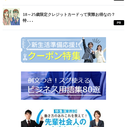
18～25歳限定クレジットカードって実際お得なの？
特...
PR