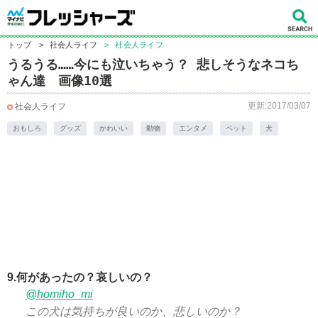
トップ
>
社会人ライフ
>
社会人ライフ
うるうる……今にも泣いちゃう？ 悲しそうなネコち
ゃん達 画像10選
更新:2017/03/07
社会人ライフ
おもしろ
グッズ
かわいい
動物
エンタメ
ペット
犬
9.何があったの？哀しいの？
@homiho_mi
この犬は気持ちが良いのか、悲しいのか？