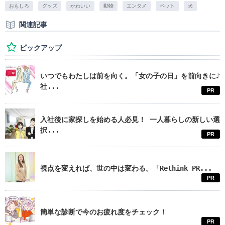
おもしろ
グッズ
かわいい
動物
エンタメ
ペット
犬
関連記事
ピックアップ
いつでもわたしは前を向く。「女の子の日」を前向きに♪
社...
PR
入社後に家探しを始める人必見！ 一人暮らしの新しい選
択...
PR
視点を変えれば、世の中は変わる。「Rethink PR...
PR
簡単な診断で今のお疲れ度をチェック！
PR