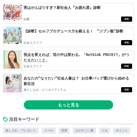
実はがんばりすぎ？新社会人『お疲れ度』診断
診断
PR
【診断】セルフプロデュース力を鍛える！ “ジブン観”診断
社会人ライフ
PR
視点を変えれば、世の中は変わる。「Rethink PROJECT」がつ
たえたいこと。
社会人ライフ
PR
あなたの“なりたい”社会人像は？ お仕事バッグ選びから始める
新生活
身だしなみ・ビジネスアイテム
PR
もっと見る
注目キーワード
差し入れ・プレゼント
メール
営業
ものすごい愛
クセ
ポイント