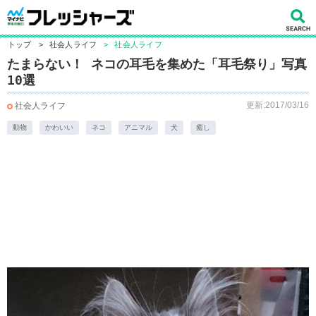
トップ
>
社会人ライフ
>
社会人ライフ
たまらない！ ネコの耳毛を集めた「耳毛祭り」写真
10選
更新:2017/03/16
社会人ライフ
動物
かわいい
ネコ
アニマル
犬
癒し