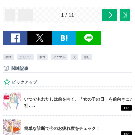
1 / 11
動物
かわいい
ネコ
アニマル
犬
癒し
関連記事
ピックアップ
いつでもわたしは前を向く。「女の子の日」を前向きに♪
社...
PR
簡単な診断で今のお疲れ度をチェック！
PR