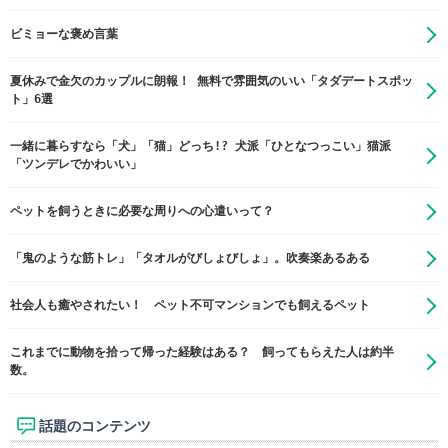
ビミョーな褒め言葉
夏休みで金欠のカップルに朗報！ 無料で雰囲気のいい「タダデートスポッ
ト」6選
一緒に暮らすなら「犬」「猫」どっち!? 犬派「ひとなつっこい」猫派
「ツンデレでかわいい」
ペットを飼うときに必要な周りへの心遣いって？
「鬼のような筋トレ」「タオルがびしょびしょ」。吹奏楽あるある
社会人も癒やされたい！ ペット不可マンションでも飼えるペット
これまでに動物を拾って帰った経験はある？ 飼ってもらえた人は約半
数。
話題のコンテンツ