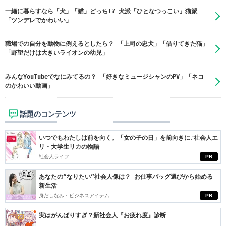
一緒に暮らすなら「犬」「猫」どっち!? 犬派「ひとなつっこい」猫派
「ツンデレでかわいい」
職場での自分を動物に例えるとしたら？ 「上司の忠犬」「借りてきた猫」
「野望だけは大きいライオンの幼児」
みんなYouTubeでなにみてるの？ 「好きなミュージシャンのPV」「ネコ
のかわいい動画」
話題のコンテンツ
いつでもわたしは前を向く。「女の子の日」を前向きに♪社会人エ
リ・大学生リカの物語
社会人ライフ
PR
あなたの“なりたい”社会人像は？ お仕事バッグ選びから始める
新生活
身だしなみ・ビジネスアイテム
PR
実はがんばりすぎ？新社会人『お疲れ度』診断