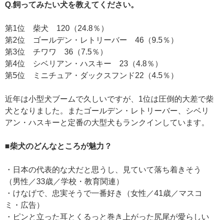
Q.飼ってみたい犬を教えてください。
第1位 柴犬 120（24.8％）
第2位 ゴールデン・レトリーバー 46（9.5％）
第3位 チワワ 36（7.5％）
第4位 シベリアン・ハスキー 23（4.8％）
第5位 ミニチュア・ダックスフンド22（4.5％）
近年は小型犬ブームで久しいですが、1位は圧倒的大差で柴
犬となりました。またゴールデン・レトリーバー、シベリ
アン・ハスキーと定番の大型犬もランクインしています。
■柴犬のどんなところが魅力？
・日本の代表的な犬だと思うし、見ていて落ち着きそう
（男性／33歳／学校・教育関連）
・けなげで、忠実そうで一番好き（女性／41歳／マスコ
ミ・広告）
・ピンと立った耳とくるっと巻き上がった尻尾が愛らしい