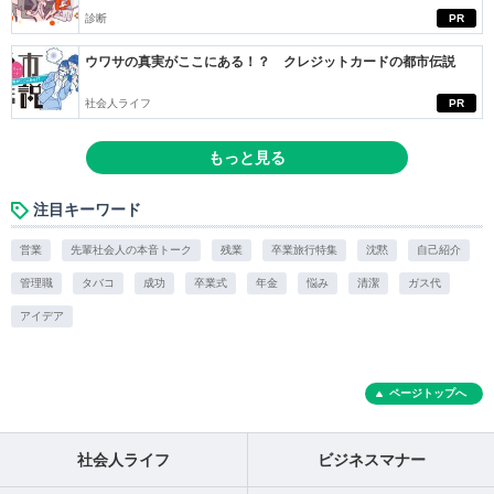
診断
PR
ウワサの真実がここにある！？ クレジットカードの都市伝説
社会人ライフ
PR
もっと見る
注目キーワード
営業
先輩社会人の本音トーク
残業
卒業旅行特集
沈黙
自己紹介
管理職
タバコ
成功
卒業式
年金
悩み
清潔
ガス代
アイデア
ページトップへ
社会人ライフ
ビジネスマナー