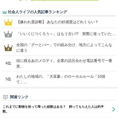
社会人ライフの人気記事ランキング
【嫌われ度診断】 あなたの好感度はどれくらい？
「いいくにつくろう～」はもう古い!? 実際に使っていた...
全国の「グーとパー」での組み分け、地方によってこんな
に違う
頭に残るあのメロディ。企業の語呂合わせ電話番号で一番
4位
覚...
わたしの地域の、「大富豪」のローカルルール「10捨
5位
て」...
関連リンク
これまでに動物を拾って帰った経験はある？ 飼ってもらえた人は約半
数。