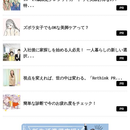
特...
PR
ズボラ女子でもOKな美脚ケアって？
PR
入社後に家探しを始める人必見！ 一人暮らしの新しい選
択...
PR
視点を変えれば、世の中は変わる。「Rethink PR...
PR
簡単な診断で今のお疲れ度をチェック！
PR