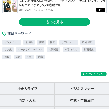
忙しい新社会人にぴったり！ 「朝リフレア」をはじめよう。しっ
かりニオイケアして24時間快適。
身だしなみ・ビジネスアイテム
PR
もっと見る
注目キーワード
インタビュー
飛行機
災害
徹夜
リフレッシュ
収納･整理
リア充
ワークライフバランス
人間関係
本音コラム.
動画編集
挨拶
病気
学習
退職
ページトップへ
社会人ライフ
ビジネスマナー
内定・入社
卒業・卒業旅行