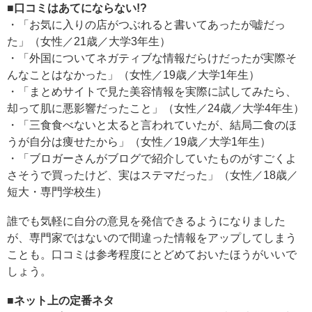
■口コミはあてにならない!?
・「お気に入りの店がつぶれると書いてあったが嘘だっ
た」（女性／21歳／大学3年生）
・「外国についてネガティブな情報だらけだったが実際そ
んなことはなかった」（女性／19歳／大学1年生）
・「まとめサイトで見た美容情報を実際に試してみたら、
却って肌に悪影響だったこと」（女性／24歳／大学4年生）
・「三食食べないと太ると言われていたが、結局二食のほ
うが自分は痩せたから」（女性／19歳／大学1年生）
・「ブロガーさんがブログで紹介していたものがすごくよ
さそうで買ったけど、実はステマだった」（女性／18歳／
短大・専門学校生）
誰でも気軽に自分の意見を発信できるようになりました
が、専門家ではないので間違った情報をアップしてしまう
ことも。口コミは参考程度にとどめておいたほうがいいで
しょう。
■ネット上の定番ネタ