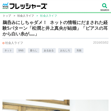
トップ
>
社会人ライフ
>
社会人ライフ
鵜呑みにしちゃダメ！ ネットの情報にだまされた経
験5パターン「松潤と井上真央が結婚」「ピアスの耳
から白い糸が……」
2016/03/02
社会人ライフ
ネット
SNS
暮らし
あるある
おもしろ
失敗