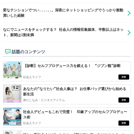
変なテンションでつい......。深夜にネットショッピングでうっかり衝動
買いした経験
なにでニュースをチェックする？ 社会人の情報収集媒体、半数以上はネッ
ト、新聞は1割未満
話題のコンテンツ
【診断】セルフプロデュース力を鍛える！ “ジブン観”診断
社会人ライフ
PR
あなたの“なりたい”社会人像は？ お仕事バッグ選びから始める
新生活
身だしなみ・ビジネスアイテム
PR
社会人デビューもこれで完璧！ 印象アップのセルフプロデュー
ス術
社会人ライフ
PR