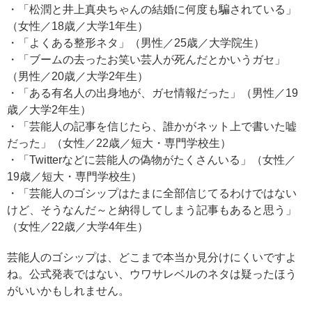
・「松潤と井上真央ちゃんの結婚に何度も騙されている」
（女性／18歳／大学1年生）
・「よくある整形ネタ」（男性／25歳／大学院生）
・「ブームの去ったお笑い芸人が死んだとかいうガセ」
（男性／20歳／大学2年生）
・「ある有名人の出身地が、ガセ情報だった」（男性／19
歳／大学2年生）
・「芸能人の記事を信じたら、誰かがネット上で書いた嘘
だった」（女性／22歳／短大・専門学校生）
・「Twitterなどに芸能人の偽物がたくさんいる」（女性／
19歳／短大・専門学校生）
・「芸能人のゴシップはたまに全部信じてるわけではない
けど、そうなんだ～と納得してしまう記事もあると思う」
（女性／22歳／大学4年生）
芸能人のゴシップは、どこまで本当か見分けにくいですよ
ね。公式発表ではない、ウワサレベルのネタは疑ったほう
がいいかもしれません。