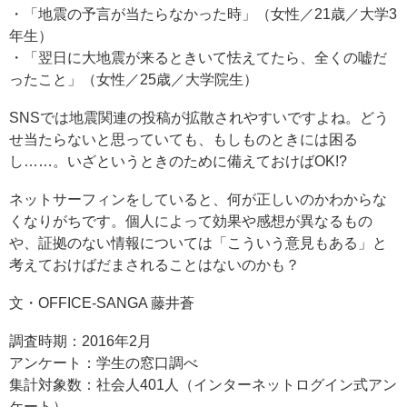
・「地震の予言が当たらなかった時」（女性／21歳／大学3
年生）
・「翌日に大地震が来るときいて怯えてたら、全くの嘘だ
ったこと」（女性／25歳／大学院生）
SNSでは地震関連の投稿が拡散されやすいですよね。どう
せ当たらないと思っていても、もしものときには困る
し……。いざというときのために備えておけばOK!?
ネットサーフィンをしていると、何が正しいのかわからな
くなりがちです。個人によって効果や感想が異なるもの
や、証拠のない情報については「こういう意見もある」と
考えておけばだまされることはないのかも？
文・OFFICE-SANGA 藤井蒼
調査時期：2016年2月
アンケート：学生の窓口調べ
集計対象数：社会人401人（インターネットログイン式アン
ケート）