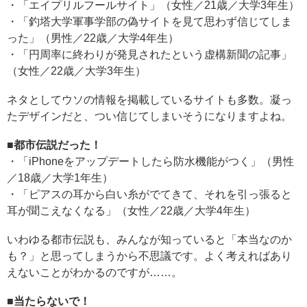
・「エイプリルフールサイト」（女性／21歳／大学3年生）
・「釣塔大学軍事学部の偽サイトを見て思わず信じてしま
った」（男性／22歳／大学4年生）
・「円周率に終わりが発見されたという虚構新聞の記事」
（女性／22歳／大学3年生）
ネタとしてウソの情報を掲載しているサイトも多数。凝っ
たデザインだと、つい信じてしまいそうになりますよね。
■都市伝説だった！
・「iPhoneをアップデートしたら防水機能がつく」（男性
／18歳／大学1年生）
・「ピアスの耳から白い糸がでてきて、それを引っ張ると
耳が聞こえなくなる」（女性／22歳／大学4年生）
いわゆる都市伝説も、みんなが知っていると「本当なのか
も？」と思ってしまうから不思議です。よく考えればあり
えないことがわかるのですが……。
■当たらないで！