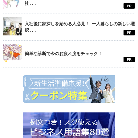
社...
PR
入社後に家探しを始める人必見！ 一人暮らしの新しい選
択...
PR
簡単な診断で今のお疲れ度をチェック！
PR