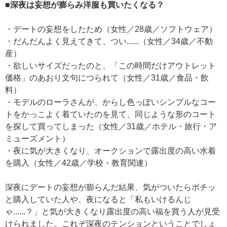
■深夜は妄想が膨らみ洋服も買いたくなる？
・デートの妄想をしたため（女性／28歳／ソフトウェア）
・だんだんよく見えてきて、つい......（女性／34歳／不動
産）
・欲しいサイズだったのと、「この時間だけアウトレット
価格」のあおり文句につられて（女性／31歳／食品・飲
料）
・モデルのローラさんが、からし色っぽいシンプルなコー
トをかっこよく着ていたのを見て、同じような形のコート
を探して買ってしまった（女性／31歳／ホテル・旅行・ア
ミューズメント）
・夜に気が大きくなり、オークションで露出度の高い水着
を購入（女性／42歳／学校・教育関連）
深夜にデートの妄想が膨らんだ結果、気がついたらポチッ
と購入していた人や、夜になると「私もいけるんじ
ゃ......？」と気が大きくなり露出度の高い福を買う人が見受
けられました。これぞ深夜のテンションということでしょ