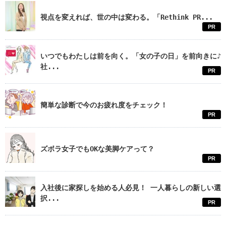
視点を変えれば、世の中は変わる。「Rethink PR...
PR
いつでもわたしは前を向く。「女の子の日」を前向きに♪
社...
PR
簡単な診断で今のお疲れ度をチェック！
PR
ズボラ女子でもOKな美脚ケアって？
PR
入社後に家探しを始める人必見！ 一人暮らしの新しい選
択...
PR