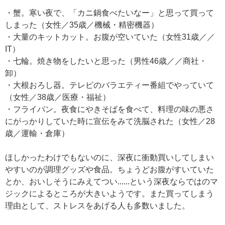
・蟹。寒い夜で、「カニ鍋食べたいなー」と思って買って
しまった（女性／35歳／機械・精密機器）
・大量のキットカット。お腹が空いていた（女性31歳／／
IT）
・七輪。焼き物をしたいと思った（男性46歳／／商社・
卸）
・大根おろし器。テレビのバラエティー番組でやっていて
（女性／38歳／医療・福祉）
・フライパン。夜食にやきそばを食べて、料理の味の悪さ
にがっかりしていた時に宣伝をみて洗脳された（女性／28
歳／運輸・倉庫）
ほしかったわけでもないのに、深夜に衝動買いしてしまい
やすいのが調理グッズや食品。ちょうどお腹がすいていた
とか、おいしそうにみえてつい......という深夜ならではのマ
ジックによるところが大きいようです。また買ってしまう
理由として、ストレスをあげる人も多数いました。