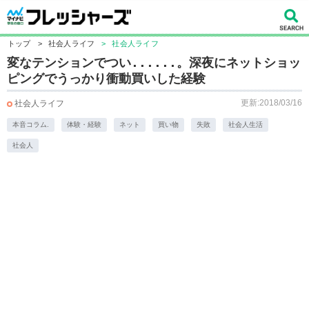
トップ
>
社会人ライフ
>
社会人ライフ
変なテンションでつい......。深夜にネットショッ
ピングでうっかり衝動買いした経験
更新:2018/03/16
社会人ライフ
本音コラム.
体験・経験
ネット
買い物
失敗
社会人生活
社会人