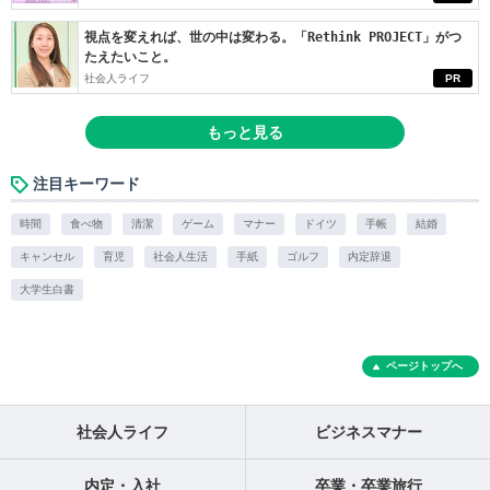
視点を変えれば、世の中は変わる。「Rethink PROJECT」がつ
たえたいこと。
社会人ライフ
PR
もっと見る
注目キーワード
時間
食べ物
清潔
ゲーム
マナー
ドイツ
手帳
結婚
キャンセル
育児
社会人生活
手紙
ゴルフ
内定辞退
大学生白書
ページトップへ
社会人ライフ
ビジネスマナー
内定・入社
卒業・卒業旅行