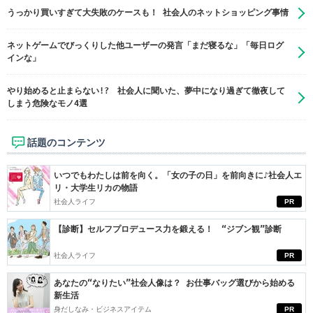
うっかり買いすぎて大失敗のケースも！ 社会人のネットショッピング事情
ネットゲームでびっくりした他ユーザーの発言「まだ寝るな」「毎日ログ
インな」
やり始めると止まらない!? 社会人に聞いた、夢中になり過ぎて徹夜して
しまう危険なモノ4選
話題のコンテンツ
いつでもわたしは前を向く。「女の子の日」を前向きに♪社会人エ
リ・大学生リカの物語
社会人ライフ
PR
【診断】セルフプロデュース力を鍛える！ “ジブン観”診断
社会人ライフ
PR
あなたの“なりたい”社会人像は？ お仕事バッグ選びから始める
新生活
身だしなみ・ビジネスアイテム
PR