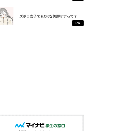
ズボラ女子でもOKな美脚ケアって？
PR