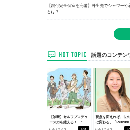
【鍵付完全個室を完備】外出先でシャワーや
とは？
話題のコンテン
【診断】セルフプロデュ
視点を変えれば、世
ース力を鍛える！ “ジ
は変わる。「Rethink
ブン観”診断
PROJECT」がつた
PR
P
社会人ライフ
社会人ライフ