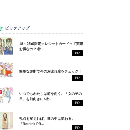
ピックアップ
18～25歳限定クレジットカードって実際
お得なの？ 特...
PR
簡単な診断で今のお疲れ度をチェック！
PR
いつでもわたしは前を向く。「女の子の
日」を前向きに♪社...
PR
視点を変えれば、世の中は変わる。
「Rethink PR...
PR