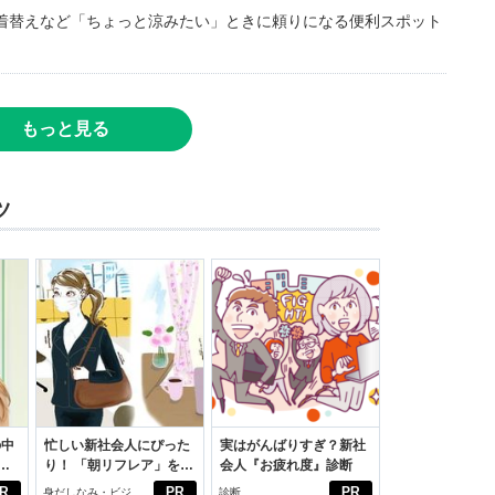
着替えなど「ちょっと涼みたい」ときに頼りになる便利スポット
もっと見る
ツ
の中
忙しい新社会人にぴった
実はがんばりすぎ？新社
り！ 「朝リフレア」をは
会人『お疲れ度』診断
えた
じめよう。しっかりニオ
R
PR
PR
身だしなみ・ビジネ
診断