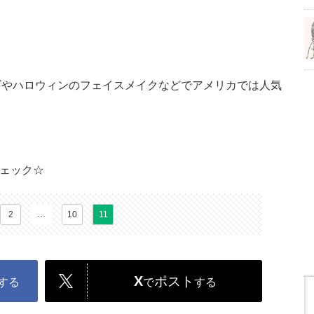
ズやハロウィンのフェイスメイクなどでアメリカでは人気
！
で、チェック☆
…
2
10
11
X
ポスト
する
で
する