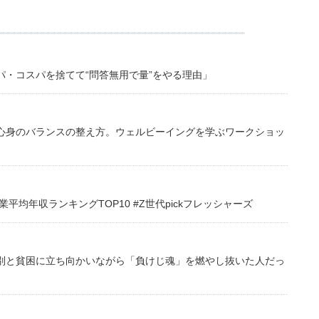
・コスパを捨てて“問答無用で量”をやる理由」
心身のバランスの整え方。ウェルビーイングを学ぶワークショッ
均年収ランキングTOP10 #Z世代pickフレッシャーズ
別と貧困に立ち向かいながら「負けじ魂」を燃やし抜いた人だっ