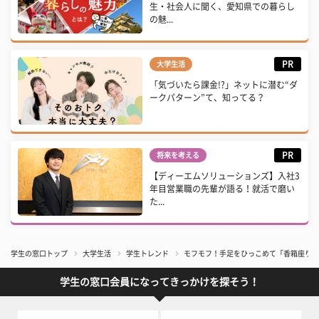
生・社会人に聞く、愛知県での暮らし
の魅...
PR
大学生活
「気づいたら課金!?」ネットに潜む“ダ
ークパターン”て、知ってる？
PR
将来を考える
【ディーエムソリューションズ】入社3
年目営業職の先輩が語る！就活で磨い
た...
学生の窓口トップ
大学生活
学生トレンド
モフモフ！手足をひっこめて「香箱座り」
学生の窓口会員になってきっかけを探そう！