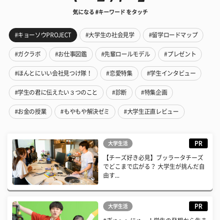
気になる #キーワード をタッチ
#キョーソウPROJECT
#大学生の社会見学
#留学ロードマップ
#ガクラボ
#お仕事図鑑
#先輩ロールモデル
#プレゼント
#ほんとにいい会社見つけ隊！
#恋愛特集
#学生インタビュー
#学生の君に伝えたい３つのこと
#診断
#特集企画
#お金の授業
#もやもや解決ゼミ
#大学生正直レビュー
PR
大学生活
【チーズ好き必見】ブッラータチーズ
でどこまで広がる？ 大学生が挑んだ自
由す...
PR
大学生活