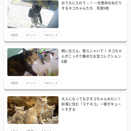
おうちに入れて～！ 一生懸命おねだり
するネコちゃんたち 写真9枚
#動物
#ペット
#おもしろ
飼い主さん、取らニャいで！ ネコちゃ
んがこっそり集めたお宝コレクション
6選
#動物
#ペット
#おもしろ
大人になっても子ネコちゃんみたい！
砂漠に住む「スナネコ」一家がキュー
トすぎる
#ネコ
#動物
#ペット