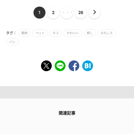
1
2
・・・
26
タグ：
動物
ペット
ネコ
かわいい
癒し
おもしろ
パン
関連記事