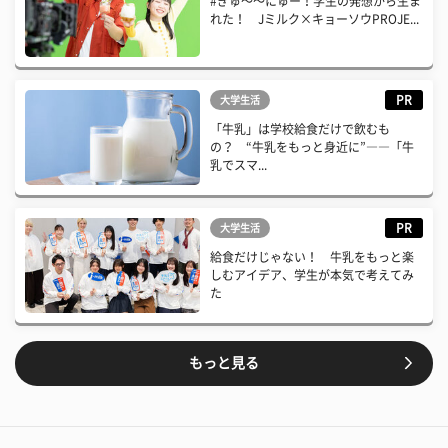
#ぎゅ〜〜にゅー！学生の発想から生ま
れた！ Jミルク×キョーソウPROJE...
PR
大学生活
「牛乳」は学校給食だけで飲むも
の？ “牛乳をもっと身近に”――「牛
乳でスマ...
PR
大学生活
給食だけじゃない！ 牛乳をもっと楽
しむアイデア、学生が本気で考えてみ
た
もっと見る