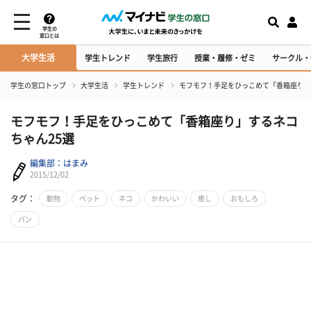
学生の
窓口とは
大学生活
学生トレンド
学生旅行
授業・履修・ゼミ
サークル・
学生の窓口トップ
大学生活
学生トレンド
モフモフ！手足をひっこめて「香箱座り」
モフモフ！手足をひっこめて「香箱座り」するネコ
ちゃん25選
編集部：はまみ
2015/12/02
タグ：
動物
ペット
ネコ
かわいい
癒し
おもしろ
パン