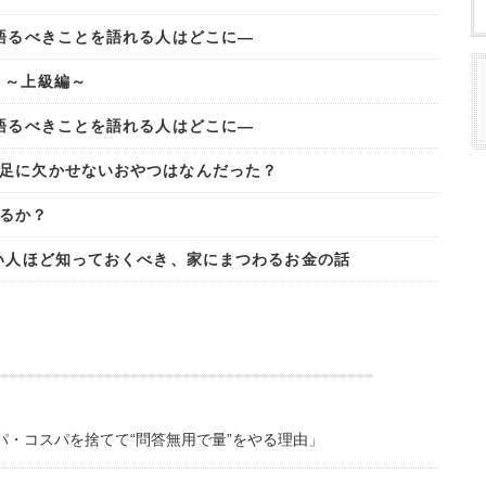
―語るべきことを語れる人はどこに―
】～上級編～
―語るべきことを語れる人はどこに―
足に欠かせないおやつはなんだった？
るか？
低い人ほど知っておくべき、家にまつわるお金の話
・コスパを捨てて“問答無用で量”をやる理由」