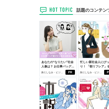
話題のコンテン
あなたの“なりたい”社会
忙しい新社会人にぴ
人像は？ お仕事バッグ選
り！ 「朝リフレア」
びから始める新生活
じめよう。しっかり
PR
P
身だしなみ・ビジネ
身だしなみ・ビジネ
イケアして24時間快
スアイテム
スアイテム