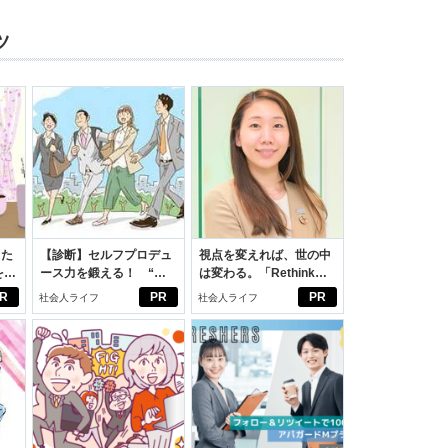
ツ
った
【診断】セルフプロデュ
視点を変えれば、世の中
をは
ース力を鍛える！ “ジ
は変わる。「Rethink
ニオ
ブン観”診断
PROJECT」がつたえた
R
PR
PR
社会人ライフ
社会人ライフ
適。
いこと。