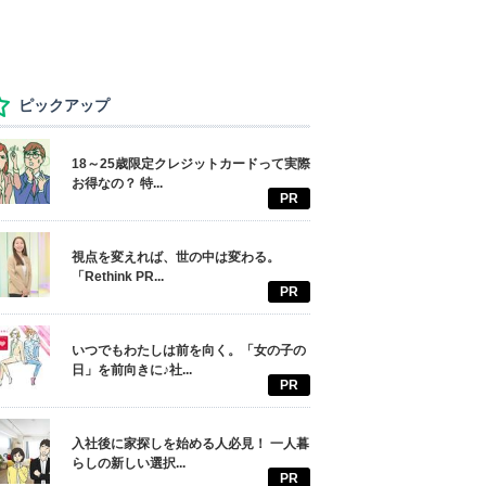
ピックアップ
18～25歳限定クレジットカードって実際
お得なの？ 特...
PR
視点を変えれば、世の中は変わる。
「Rethink PR...
PR
いつでもわたしは前を向く。「女の子の
日」を前向きに♪社...
PR
入社後に家探しを始める人必見！ 一人暮
らしの新しい選択...
PR