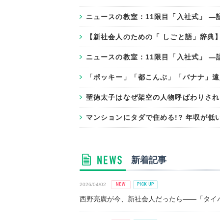
ニュースの教室：11限目「入社式」 
【新社会人のための「 しごと語」辞典
ニュースの教室：11限目「入社式」 
「ポッキー」「都こんぶ」「バナナ」遠
聖徳太子はなぜ架空の人物呼ばわりされ
マンションにタダで住める!? 年収が
新着記事
2026/04/02
西野亮廣が今、新社会人だったら――「タイパ