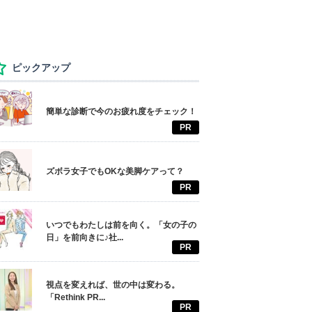
ピックアップ
簡単な診断で今のお疲れ度をチェック！
PR
ズボラ女子でもOKな美脚ケアって？
PR
いつでもわたしは前を向く。「女の子の
日」を前向きに♪社...
PR
視点を変えれば、世の中は変わる。
「Rethink PR...
PR