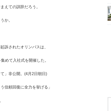
踏まえての訓辞だろう。
ろうか。
が起訴されたオリンパスは、
を集めて入社式を開催した。
」非公開。(4月2日朝日)
よう信頼回復に全力を挙げる」
、