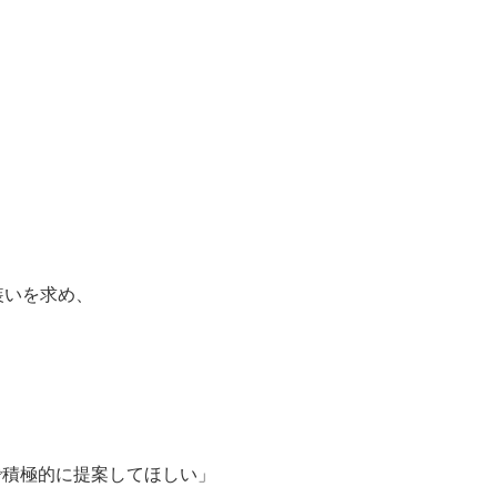
。
装いを求め、
。
で積極的に提案してほしい」