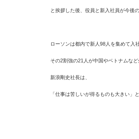
と挨拶した後、役員と新入社員が今後
ローソンは都内で新人98人を集めて入
その2割強の21人が中国やベトナムな
新浪剛史社長は、
「仕事は苦しいが得るものも大きい」