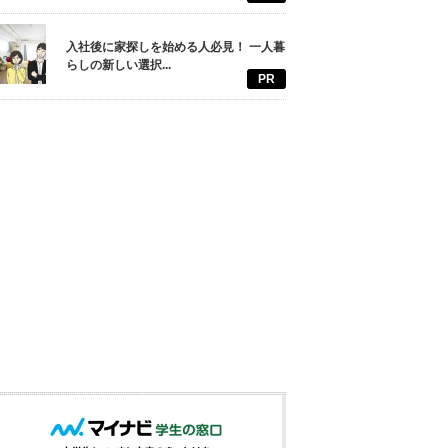
入社後に家探しを始める人必見！ 一人暮
らしの新しい選択...
PR