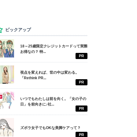
ピックアップ
18～25歳限定クレジットカードって実際
お得なの？ 特...
PR
視点を変えれば、世の中は変わる。
「Rethink PR...
PR
いつでもわたしは前を向く。「女の子の
日」を前向きに♪社...
PR
ズボラ女子でもOKな美脚ケアって？
PR