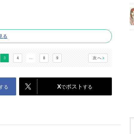
見る
…
次へ
3
4
8
9
X
ポスト
する
で
する