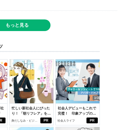
もっと見る
ツ
新社
忙しい新社会人にぴった
社会人デビューもこれで
断
り！ 「朝リフレア」をは
完璧！ 印象アップのセ
じめよう。しっかりニオ
ルフプロデュース術
R
PR
PR
身だしなみ・ビジネ
社会人ライフ
イケアして24時間快適。
スアイテム