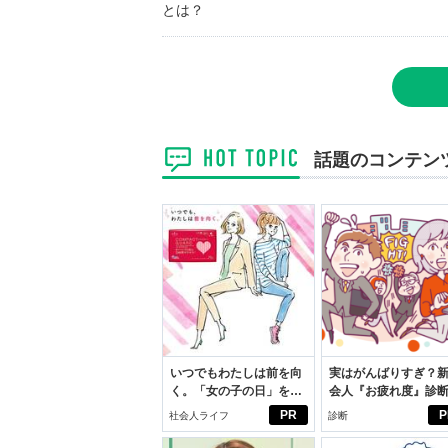
とは？
話題のコンテン
いつでもわたしは前を向
実はがんばりすぎ？
く。「女の子の日」を前
会人『お疲れ度』診
向きに♪社会人エリ・大
PR
P
社会人ライフ
診断
学生リカの物語