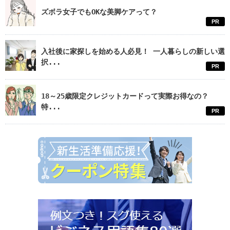
ズボラ女子でもOKな美脚ケアって？
PR
入社後に家探しを始める人必見！ 一人暮らしの新しい選
択...
PR
18～25歳限定クレジットカードって実際お得なの？
特...
PR