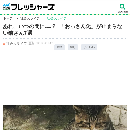
トップ
>
社会人ライフ
>
社会人ライフ
あれ、いつの間に……？ 「おっさん化」が止まらな
い猫さん7選
更新:2016/01/05
社会人ライフ
動物
癒し
かわいい