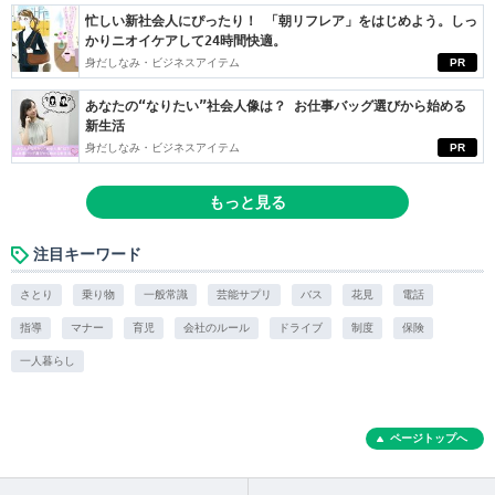
忙しい新社会人にぴったり！ 「朝リフレア」をはじめよう。しっ
かりニオイケアして24時間快適。
身だしなみ・ビジネスアイテム
PR
あなたの“なりたい”社会人像は？ お仕事バッグ選びから始める
新生活
身だしなみ・ビジネスアイテム
PR
もっと見る
注目キーワード
さとり
乗り物
一般常識
芸能サプリ
バス
花見
電話
指導
マナー
育児
会社のルール
ドライブ
制度
保険
一人暮らし
ページトップへ