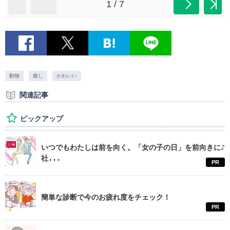
1 / 7
動物
癒し
かわいい
関連記事
ピックアップ
いつでもわたしは前を向く。「女の子の日」を前向きに♪
社...
PR
簡単な診断で今のお疲れ度をチェック！
PR