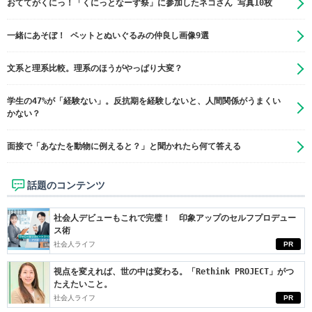
おててがくにっ！「くにっとなーず祭」に参加したネコさん 写真10枚
一緒にあそぼ！ ペットとぬいぐるみの仲良し画像9選
文系と理系比較。理系のほうがやっぱり大変？
学生の47%が「経験ない」。反抗期を経験しないと、人間関係がうまくい
かない？
面接で「あなたを動物に例えると？」と聞かれたら何て答える
話題のコンテンツ
社会人デビューもこれで完璧！ 印象アップのセルフプロデュー
ス術
社会人ライフ
PR
視点を変えれば、世の中は変わる。「Rethink PROJECT」がつ
たえたいこと。
社会人ライフ
PR