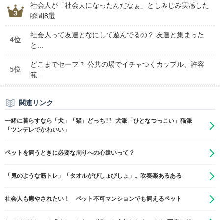
社会人が「社会人になったんだなぁ」としみじみ実感した
瞬間8選
社会人って友達となにして遊んでるの？ 友達と集まった
4位
と...
どこまでセーフ？ 公共の場でイチャつくカップル、許容
5位
範...
関連リンク
一緒に暮らすなら「犬」「猫」どっち!? 犬派「ひとなつっこい」猫派
「ツンデレでかわいい」
ペットを飼うときに必要な周りへの心遣いって？
「鬼のような筋トレ」「タオルがびしょびしょ」。吹奏楽あるある
社会人も癒やされたい！ ペット不可マンションでも飼えるペット