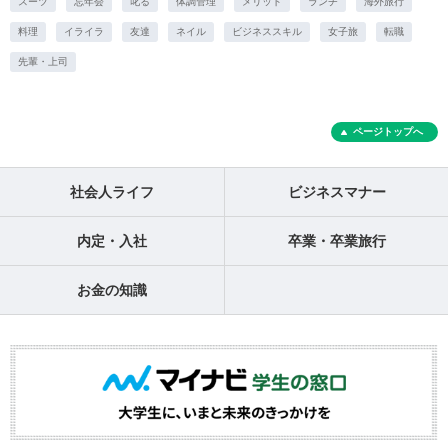
スーツ
忘年会
叱る
体調管理
メリット
ランチ
海外旅行
料理
イライラ
友達
ネイル
ビジネススキル
女子旅
転職
先輩・上司
ページトップへ
社会人ライフ
ビジネスマナー
内定・入社
卒業・卒業旅行
お金の知識