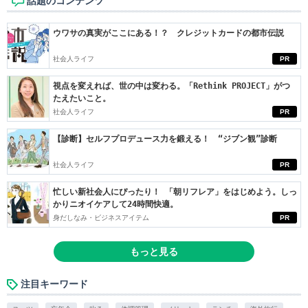
話題のコンテンツ
ウワサの真実がここにある！？ クレジットカードの都市伝説
社会人ライフ
PR
視点を変えれば、世の中は変わる。「Rethink PROJECT」がつ
たえたいこと。
社会人ライフ
PR
【診断】セルフプロデュース力を鍛える！ “ジブン観”診断
社会人ライフ
PR
忙しい新社会人にぴったり！ 「朝リフレア」をはじめよう。しっ
かりニオイケアして24時間快適。
身だしなみ・ビジネスアイテム
PR
もっと見る
注目キーワード