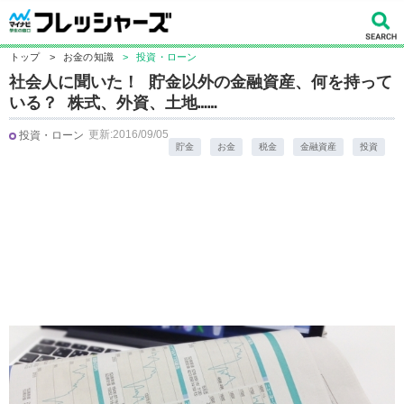
トップ
>
お金の知識
>
投資・ローン
社会人に聞いた！ 貯金以外の金融資産、何を持って
いる？ 株式、外資、土地……
更新:2016/09/05
投資・ローン
貯金
お金
税金
金融資産
投資