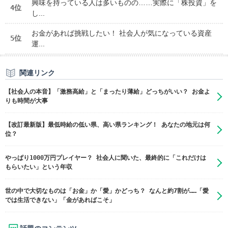
興味を持っている人は多いものの……実際に「株投資」を
4位
し...
お金があれば挑戦したい！ 社会人が気になっている資産
5位
運...
関連リンク
【社会人の本音】「激務高給」と「まったり薄給」どっちがいい？ お金よ
りも時間が大事
【改訂最新版】最低時給の低い県、高い県ランキング！ あなたの地元は何
位？
やっぱり1000万円プレイヤー？ 社会人に聞いた、最終的に「これだけは
もらいたい」という年収
世の中で大切なものは「お金」か「愛」かどっち？ なんと約7割が……「愛
では生活できない」「金があればこそ」