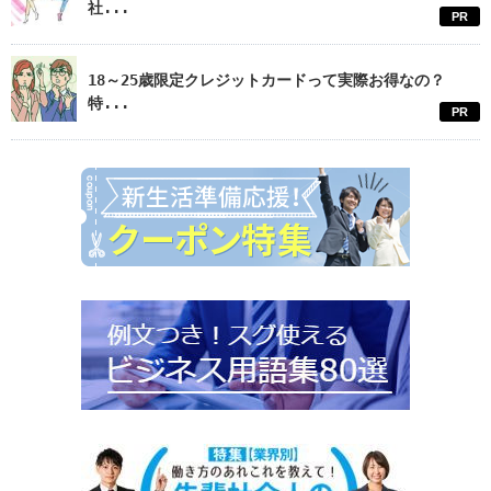
社...
PR
18～25歳限定クレジットカードって実際お得なの？
特...
PR