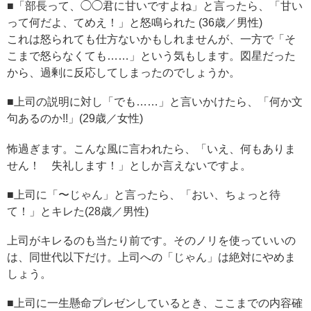
■「部長って、◯◯君に甘いですよね」と言ったら、「甘い
って何だよ、てめえ！」と怒鳴られた (36歳／男性)
これは怒られても仕方ないかもしれませんが、一方で「そ
こまで怒らなくても……」という気もします。図星だった
から、過剰に反応してしまったのでしょうか。
■上司の説明に対し「でも……」と言いかけたら、「何か文
句あるのか!!」(29歳／女性)
怖過ぎます。こんな風に言われたら、「いえ、何もありま
せん！ 失礼します！」としか言えないですよ。
■上司に「〜じゃん」と言ったら、「おい、ちょっと待
て！」とキレた(28歳／男性)
上司がキレるのも当たり前です。そのノリを使っていいの
は、同世代以下だけ。上司への「じゃん」は絶対にやめま
しょう。
■上司に一生懸命プレゼンしているとき、ここまでの内容確