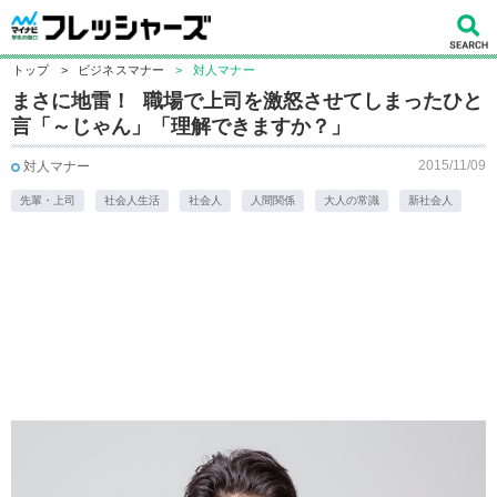
トップ
>
ビジネスマナー
>
対人マナー
まさに地雷！ 職場で上司を激怒させてしまったひと
言「～じゃん」「理解できますか？」
2015/11/09
対人マナー
先輩・上司
社会人生活
社会人
人間関係
大人の常識
新社会人