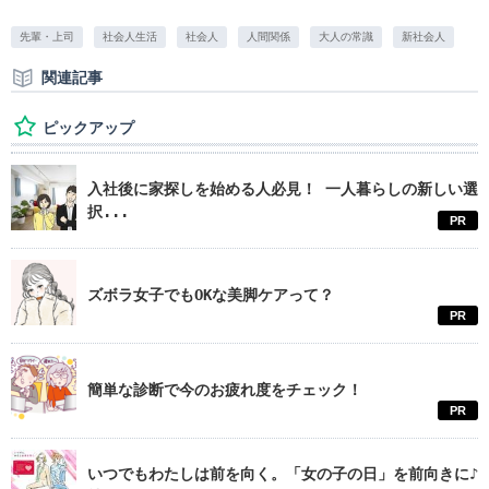
先輩・上司
社会人生活
社会人
人間関係
大人の常識
新社会人
関連記事
ピックアップ
入社後に家探しを始める人必見！ 一人暮らしの新しい選
択...
PR
ズボラ女子でもOKな美脚ケアって？
PR
簡単な診断で今のお疲れ度をチェック！
PR
いつでもわたしは前を向く。「女の子の日」を前向きに♪