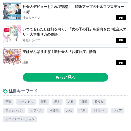
社会人デビューもこれで完璧！ 印象アップのセルフプロデュー
ス術
社会人ライフ
PR
いつでもわたしは前を向く。「女の子の日」を前向きに♪社会人エ
リ・大学生リカの物語
社会人ライフ
PR
実はがんばりすぎ？新社会人『お疲れ度』診断
診断
PR
もっと見る
注目キーワード
運勢
キャンセル
資料
基本
入社
目標
乗り物
ファッション
オフィス
水道代
お礼
印象
トレンド.
シェア
オフィスファッション