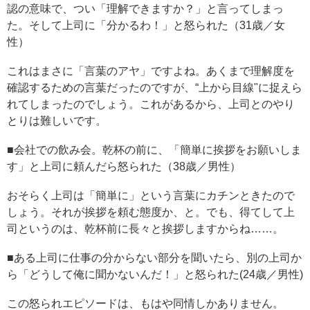
認の意味で、つい「理解できますか？」と言ってしまっ
た。そして上司に「分かるわ！」と怒られた（31歳／女
性）
これはまさに「言葉のアヤ」ですよね。あくまで理解度を
確認するための言葉だったのですが、“上から目線"に捉えら
れてしまったのでしょう。これがあるから、上司とのやり
とりは難しいです。
■会社での飲み会。乾杯の前に、「簡単に挨拶をお願いしま
す」と上司に頼んだら怒られた（38歳／男性）
おそらく上司は「簡単に」という言葉にカチンときたので
しょう。それが挨拶を頼む態度か、と。でも、得てして上
司というのは、乾杯前に長々と挨拶しますからね……。
■ある上司に仕事の分からない部分を聞いたら、別の上司か
ら「どうして俺に聞かないんだ！」と怒られた(24歳／男性)
この怒られエピソードは、もはや同情しかありません。