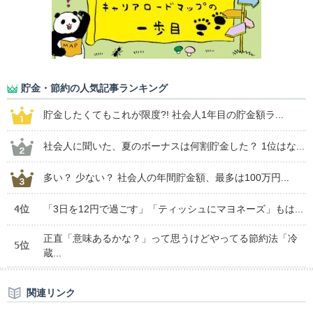
貯金・節約の人気記事ランキング
貯金したくてもこれが限度?! 社会人1年目の貯金額ラ...
社会人に聞いた、夏のボーナスは何割貯金した？ 1位はな...
多い？ 少ない？ 社会人の年間貯金額、最多は100万円...
4位
「3日を12円で過ごす」「ティッシュにマヨネーズ」もは...
正直「意味あるかな？」って思うけどやってる節約法「冷
5位
蔵...
関連リンク