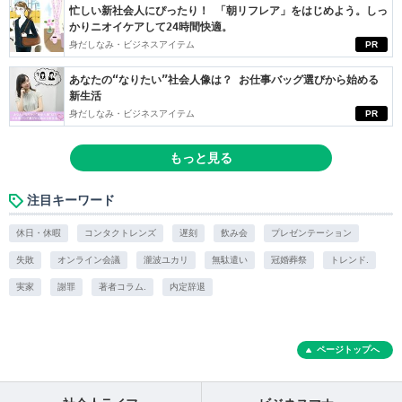
忙しい新社会人にぴったり！ 「朝リフレア」をはじめよう。しっ
かりニオイケアして24時間快適。
身だしなみ・ビジネスアイテム
PR
あなたの“なりたい”社会人像は？ お仕事バッグ選びから始める
新生活
身だしなみ・ビジネスアイテム
PR
もっと見る
注目キーワード
休日・休暇
コンタクトレンズ
遅刻
飲み会
プレゼンテーション
失敗
オンライン会議
瀧波ユカリ
無駄遣い
冠婚葬祭
トレンド.
実家
謝罪
著者コラム.
内定辞退
ページトップへ