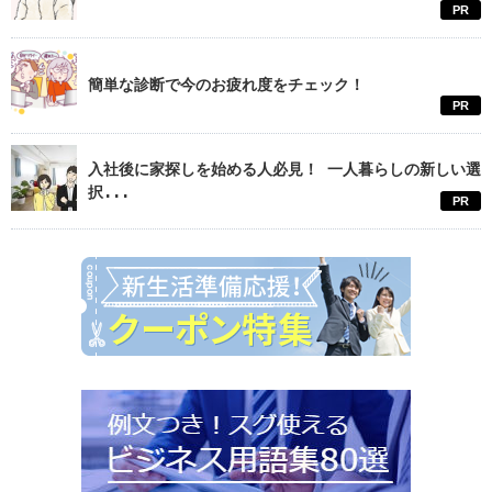
PR
簡単な診断で今のお疲れ度をチェック！
PR
入社後に家探しを始める人必見！ 一人暮らしの新しい選
択...
PR