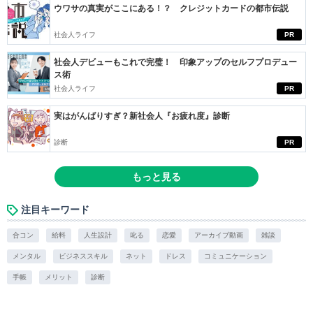
ウワサの真実がここにある！？ クレジットカードの都市伝説
社会人ライフ
PR
社会人デビューもこれで完璧！ 印象アップのセルフプロデュー
ス術
社会人ライフ
PR
実はがんばりすぎ？新社会人『お疲れ度』診断
診断
PR
もっと見る
注目キーワード
合コン
給料
人生設計
叱る
恋愛
アーカイブ動画
雑談
メンタル
ビジネススキル
ネット
ドレス
コミュニケーション
手帳
メリット
診断