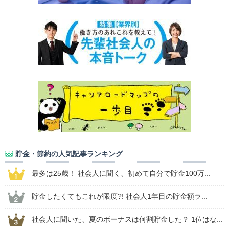
貯金・節約の人気記事ランキング
最多は25歳！ 社会人に聞く、初めて自分で貯金100万...
貯金したくてもこれが限度?! 社会人1年目の貯金額ラ...
社会人に聞いた、夏のボーナスは何割貯金した？ 1位はな...