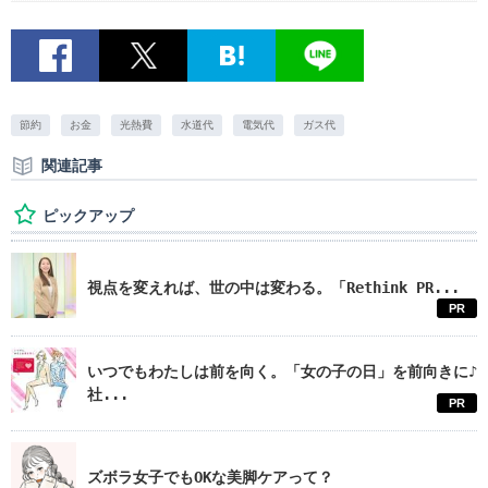
節約
お金
光熱費
水道代
電気代
ガス代
関連記事
ピックアップ
視点を変えれば、世の中は変わる。「Rethink PR...
PR
いつでもわたしは前を向く。「女の子の日」を前向きに♪
社...
PR
ズボラ女子でもOKな美脚ケアって？