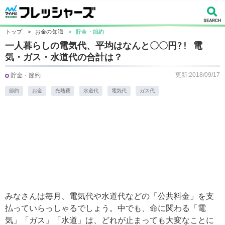
トップ
>
お金の知識
>
貯金・節約
一人暮らしの電気代、平均はなんと〇〇円?! 電
気・ガス・水道代の合計は？
更新:2018/09/17
貯金・節約
節約
お金
光熱費
水道代
電気代
ガス代
みなさんは毎月、電気代や水道代などの「公共料金」を支
払っていらっしゃるでしょう。中でも、命に関わる「電
気」「ガス」「水道」は、どれが止まっても大変なことに