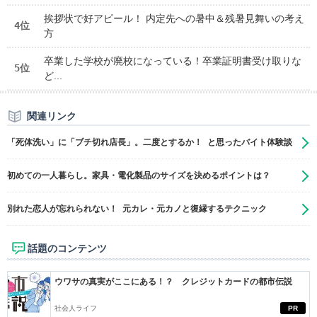
挨拶状で好アピール！ 内定先への暑中＆残暑見舞いの考え
4位
方
卒業した学校が廃校になっている！卒業証明書受け取りな
5位
ど...
関連リンク
「死体洗い」に「ブチ切れ店長」。二度とするか！ と思ったバイト体験談
初めての一人暮らし。家具・電化製品のサイズを決めるポイントは？
別れた恋人が忘れられない！ 元カレ・元カノと復縁するテクニック
話題のコンテンツ
ウワサの真実がここにある！？ クレジットカードの都市伝説
社会人ライフ
PR