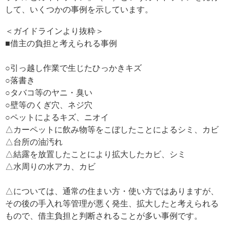
して、いくつかの事例を示しています。
＜ガイドラインより抜粋＞
■借主の負担と考えられる事例
○引っ越し作業で生じたひっかきキズ
○落書き
○タバコ等のヤニ・臭い
○壁等のくぎ穴、ネジ穴
○ペットによるキズ、ニオイ
△カーペットに飲み物等をこぼしたことによるシミ、カビ
△台所の油汚れ
△結露を放置したことにより拡大したカビ、シミ
△水周りの水アカ、カビ
△については、通常の住まい方・使い方ではありますが、
その後の手入れ等管理が悪く発生、拡大したと考えられる
もので、借主負担と判断されることが多い事例です。