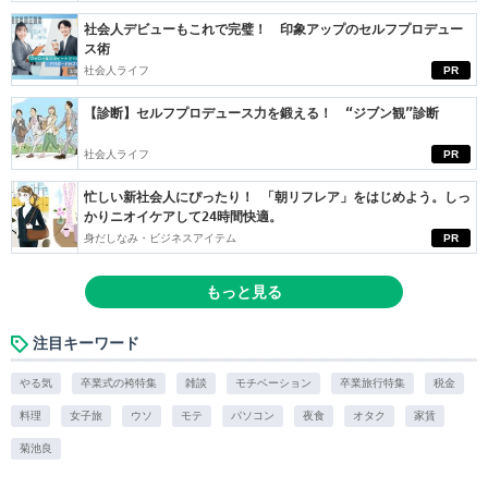
社会人デビューもこれで完璧！ 印象アップのセルフプロデュー
ス術
社会人ライフ
PR
【診断】セルフプロデュース力を鍛える！ “ジブン観”診断
社会人ライフ
PR
忙しい新社会人にぴったり！ 「朝リフレア」をはじめよう。しっ
かりニオイケアして24時間快適。
身だしなみ・ビジネスアイテム
PR
もっと見る
注目キーワード
やる気
卒業式の袴特集
雑談
モチベーション
卒業旅行特集
税金
料理
女子旅
ウソ
モテ
パソコン
夜食
オタク
家賃
菊池良