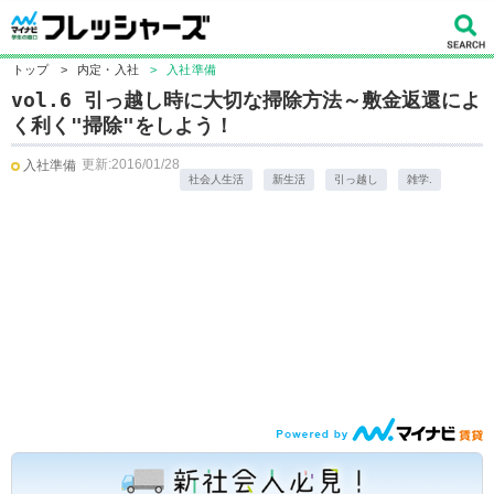
トップ
>
内定・入社
>
入社準備
vol.6 引っ越し時に大切な掃除方法～敷金返還によ
く利く"掃除"をしよう！
更新:2016/01/28
入社準備
社会人生活
新生活
引っ越し
雑学.