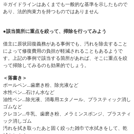
※ガイドラインはあくまでも一般的な基準を示したもので
あり、法的拘束力を持つものではありません
●該当箇所に重点を絞って、掃除を行ってみよう
借主に原状回復義務がある事例でも、汚れを除去すること
によって修復費用の負担が軽減されることもあるようで
す。上記の事例で該当する箇所があれば、そこに重点を絞
って掃除してみるのも効果的でしょう。
＜落書き＞
ボールペン...歯磨き粉、除光液など
水性ペン...石けん水など
油性ペン...除光液、消毒用エタノール、プラスティック消し
ゴムなど
クレヨン...牛乳、歯磨き粉、メラミンスポンジ、プラスティ
ック消しゴム
汚れを拭き取ったあと固く絞った雑巾で水拭きをして、乾