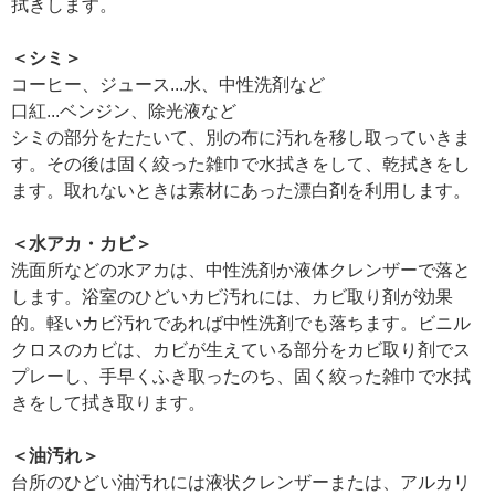
拭きします。
＜シミ＞
コーヒー、ジュース...水、中性洗剤など
口紅...ベンジン、除光液など
シミの部分をたたいて、別の布に汚れを移し取っていきま
す。その後は固く絞った雑巾で水拭きをして、乾拭きをし
ます。取れないときは素材にあった漂白剤を利用します。
＜水アカ・カビ＞
洗面所などの水アカは、中性洗剤か液体クレンザーで落と
します。浴室のひどいカビ汚れには、カビ取り剤が効果
的。軽いカビ汚れであれば中性洗剤でも落ちます。ビニル
クロスのカビは、カビが生えている部分をカビ取り剤でス
プレーし、手早くふき取ったのち、固く絞った雑巾で水拭
きをして拭き取ります。
＜油汚れ＞
台所のひどい油汚れには液状クレンザーまたは、アルカリ