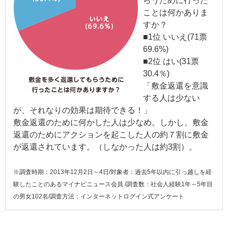
らうために行った
ことは何かありま
すか？
■1位 いいえ(71票
69.6%)
■2位 はい(31票
30.4％)
「敷金返還を意識
する人は少ない
が、それなりの効果は期待できる！」
敷金返還のために何かした人は少なめ。しかし、敷金
返還のためにアクションを起こした人の約７割に敷金
が返還されています。（しなかった人は約3割）。
※調査時期：2013年12月2日～4日/対象者：過去5年以内に引っ越しを経
験したことのあるマイナビニュース会員 /調査数：社会人経験1年～5年目
の男女102名/調査方法：インターネットログイン式アンケート