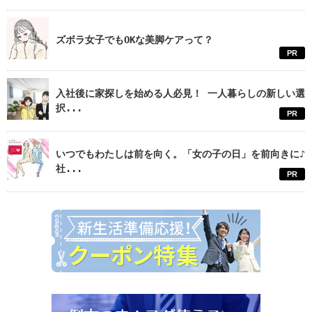
ズボラ女子でもOKな美脚ケアって？
PR
入社後に家探しを始める人必見！ 一人暮らしの新しい選
択...
PR
いつでもわたしは前を向く。「女の子の日」を前向きに♪
社...
PR