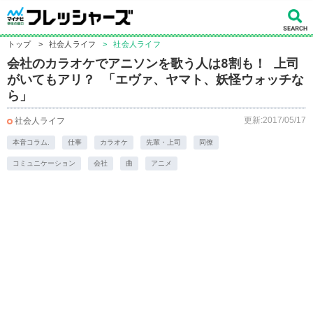
トップ
>
社会人ライフ
>
社会人ライフ
会社のカラオケでアニソンを歌う人は8割も！ 上司
がいてもアリ？ 「エヴァ、ヤマト、妖怪ウォッチな
ら」
更新:2017/05/17
社会人ライフ
本音コラム.
仕事
カラオケ
先輩・上司
同僚
コミュニケーション
会社
曲
アニメ