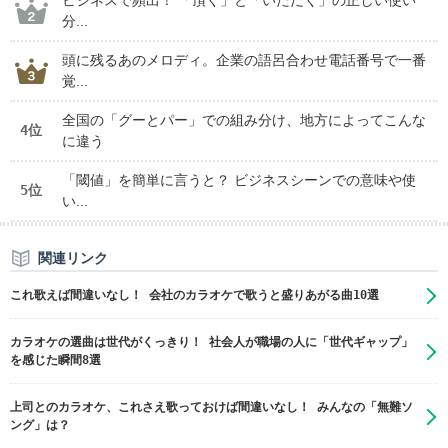
ビジネスで頻出！ 「頂く」と「いただく」の正しい使い
分...
頭に残るあのメロディ。企業の語呂合わせ電話番号で一番
覚...
全国の「グーとパー」での組み分け、地方によってこんな
4位
に違う
「閾値」を簡単に言うと？ ビジネスシーンでの意味や使
5位
い...
関連リンク
これ歌えば間違いなし！ 会社のカラオケで歌うと盛りあがる曲10選
カラオケの選曲は世代がくっきり！ 社会人が職場の人に「世代ギャップ」
を感じた瞬間8選
上司とのカラオケ、これさえ歌っておけば間違いなし！ みんなの「無難ソ
ング」は？