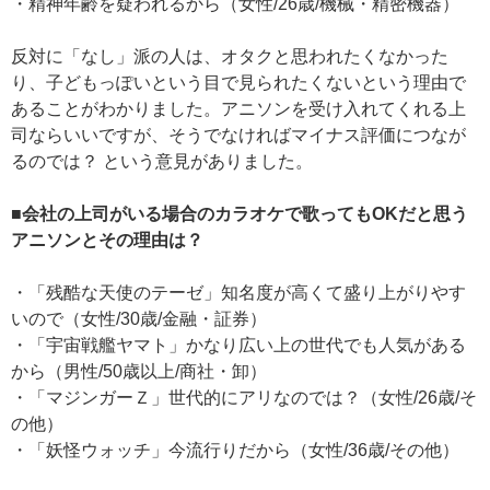
・精神年齢を疑われるから（女性/26歳/機械・精密機器）
反対に「なし」派の人は、オタクと思われたくなかった
り、子どもっぽいという目で見られたくないという理由で
あることがわかりました。アニソンを受け入れてくれる上
司ならいいですが、そうでなければマイナス評価につなが
るのでは？ という意見がありました。
■会社の上司がいる場合のカラオケで歌ってもOKだと思う
アニソンとその理由は？
・「残酷な天使のテーゼ」知名度が高くて盛り上がりやす
いので（女性/30歳/金融・証券）
・「宇宙戦艦ヤマト」かなり広い上の世代でも人気がある
から（男性/50歳以上/商社・卸）
・「マジンガーＺ」世代的にアリなのでは？（女性/26歳/そ
の他）
・「妖怪ウォッチ」今流行りだから（女性/36歳/その他）