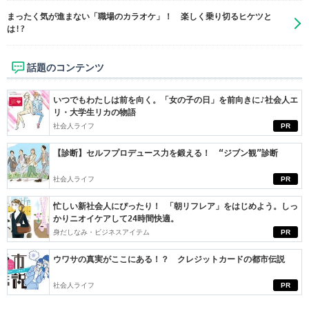
まったく気が進まない「職場のカラオケ」！ 楽しく乗り切るヒケツと
は!?
話題のコンテンツ
いつでもわたしは前を向く。「女の子の日」を前向きに♪社会人エ
リ・大学生リカの物語
社会人ライフ
PR
【診断】セルフプロデュース力を鍛える！ “ジブン観”診断
社会人ライフ
PR
忙しい新社会人にぴったり！ 「朝リフレア」をはじめよう。しっ
かりニオイケアして24時間快適。
身だしなみ・ビジネスアイテム
PR
ウワサの真実がここにある！？ クレジットカードの都市伝説
社会人ライフ
PR