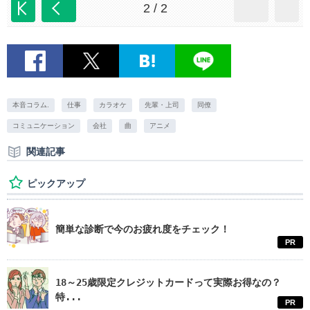
2 / 2
本音コラム.
仕事
カラオケ
先輩・上司
同僚
コミュニケーション
会社
曲
アニメ
関連記事
ピックアップ
簡単な診断で今のお疲れ度をチェック！
PR
18～25歳限定クレジットカードって実際お得なの？
特...
PR