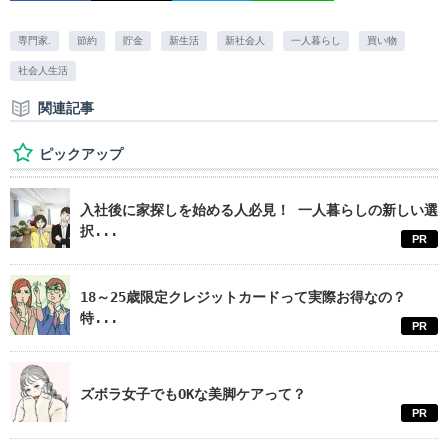
専門家.
節約
貯金
新生活
新社会人
一人暮らし
買い物
社会人生活
関連記事
ピックアップ
入社後に家探しを始める人必見！ 一人暮らしの新しい選
択...
PR
18～25歳限定クレジットカードって実際お得なの？
特...
PR
ズボラ女子でもOKな美脚ケアって？
PR