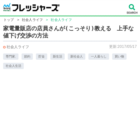
トップ
>
社会人ライフ
>
社会人ライフ
家電量販店の店員さんが(こっそり)教える 上手な
値下げ交渉の方法
更新:2017/05/17
社会人ライフ
専門家.
節約
貯金
新生活
新社会人
一人暮らし
買い物
社会人生活