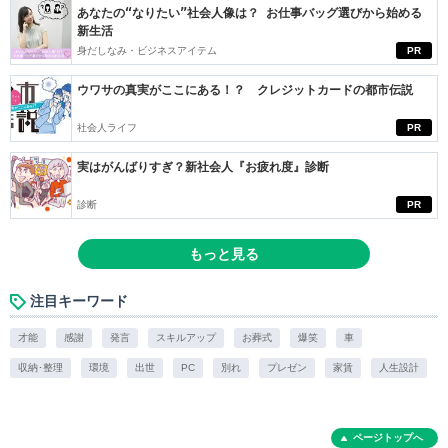
あなたの“なりたい”社会人像は？ お仕事バッグ選びから始める
新生活
身だしなみ・ビジネスアイテム
PR
ウワサの真実がここにある！？ クレジットカードの都市伝説
社会人ライフ
PR
実はがんばりすぎ？新社会人『お疲れ度』診断
診断
PR
もっと見る
注目キーワード
才能
感謝
発言
スキルアップ
お葬式
爆笑
車
収納･整理
環境
出世
PC
別れ
プレゼン
家賃
人生設計
ページトップへ