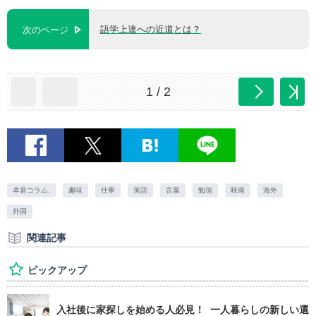
語学上達への近道とは？
次のページ
1 / 2
本音コラム.
趣味
仕事
英語
言葉
勉強
映画
海外
外国
関連記事
ピックアップ
入社後に家探しを始める人必見！ 一人暮らしの新しい選