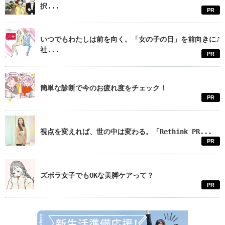
択...
PR
いつでもわたしは前を向く。「女の子の日」を前向きに♪
社...
PR
簡単な診断で今のお疲れ度をチェック！
PR
視点を変えれば、世の中は変わる。「Rethink PR...
PR
ズボラ女子でもOKな美脚ケアって？
PR