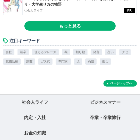
リ・大学生リカの物語
社会人ライフ
PR
もっと見る
注目キーワード
会社
新卒
使えるフレーズ
靴
割り勘
発言
占い
クセ
就職活動
調査
ガス代
専門家.
犬
両親
癒し
ページトップへ
社会人ライフ
ビジネスマナー
内定・入社
卒業・卒業旅行
お金の知識