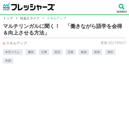
トップ
>
社会人ライフ
>
スキルアップ
マルチリンガルに聞く！ 「働きながら語学を会得
＆向上させる方法」
更新:2017/05/17
スキルアップ
本音コラム.
趣味
仕事
英語
言葉
勉強
映画
海外
外国