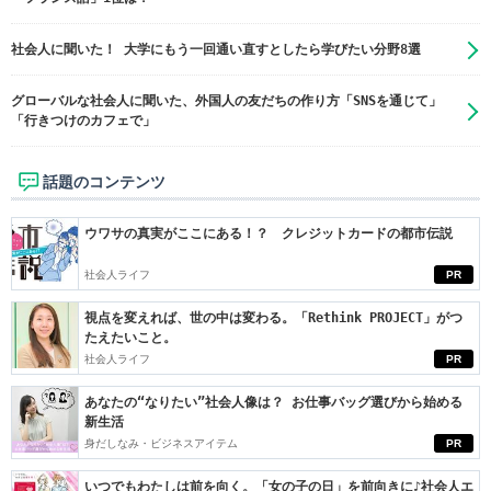
社会人に聞いた！ 大学にもう一回通い直すとしたら学びたい分野8選
グローバルな社会人に聞いた、外国人の友だちの作り方「SNSを通じて」
「行きつけのカフェで」
話題のコンテンツ
ウワサの真実がここにある！？ クレジットカードの都市伝説
社会人ライフ
PR
視点を変えれば、世の中は変わる。「Rethink PROJECT」がつ
たえたいこと。
社会人ライフ
PR
あなたの“なりたい”社会人像は？ お仕事バッグ選びから始める
新生活
身だしなみ・ビジネスアイテム
PR
いつでもわたしは前を向く。「女の子の日」を前向きに♪社会人エ