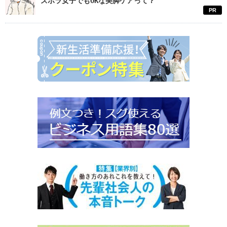
ズボラ女子でもOKな美脚ケアって？
PR