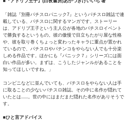
■『アドリブ王子』(白夜書房)あかつきけいいち 著
「雑誌『別冊パチスロパニック7』というパチスロ雑誌で連
載している、パチスロに関するマンガです。ストーリー
は、アドリブ王子という主人公が各地のパチスロイベント
で勝負するというもの。彼の傲慢で目立ちたがり屋な性格
や、彼を取り巻くちょっと変わったキャラに重点が置かれ
ているので、パチスロやパチンコをやらない人でも十分楽
しめる作品です。ほかにも『パニック７』シリーズには面
白い作品が多い。まずは、こうしたジャンルがあることを
知ってほしいですね。」
コンビニなどに並んでいても、パチスロをやらない人は手
に取ることの少ないパチスロ雑誌。その中に名作が隠れて
いたとは......。世の中にはまだまだ隠れた名作がありそうで
す。
■ひと言アドバイス