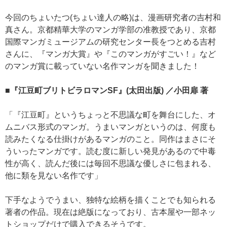
今回のちょいたつ(ちょい達人の略)は、漫画研究者の吉村和
真さん。京都精華大学のマンガ学部の准教授であり、京都
国際マンガミュージアムの研究センター長をつとめる吉村
さんに、『マンガ大賞』や『このマンガがすごい！』など
のマンガ賞に載っていない名作マンガを聞きました！
■『江豆町ブリトビラロマンSF』(太田出版) ／小田扉 著
「『江豆町』というちょっと不思議な町を舞台にした、オ
ムニバス形式のマンガ。うまいマンガというのは、何度も
読みたくなる仕掛けがあるマンガのこと。同作はまさにそ
ういったマンガです。読む度に新しい発見があるので中毒
性が高く、読んだ後には毎回不思議な優しさに包まれる、
他に類を見ない名作です」
下手なようでうまい、独特な絵柄を描くことでも知られる
著者の作品。現在は絶版になっており、古本屋や一部ネッ
トショップだけで購入できるそうです。