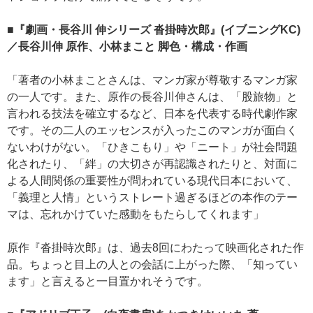
■『劇画・長谷川 伸シリーズ 沓掛時次郎』(イブニングKC)
／長谷川伸 原作、小林まこと 脚色・構成・作画
「著者の小林まことさんは、マンガ家が尊敬するマンガ家
の一人です。また、原作の長谷川伸さんは、「股旅物」と
言われる技法を確立するなど、日本を代表する時代劇作家
です。その二人のエッセンスが入ったこのマンガが面白く
ないわけがない。「ひきこもり」や「ニート」が社会問題
化されたり、「絆」の大切さが再認識されたりと、対面に
よる人間関係の重要性が問われている現代日本において、
「義理と人情」というストレート過ぎるほどの本作のテー
マは、忘れかけていた感動をもたらしてくれます」
原作『沓掛時次郎』は、過去8回にわたって映画化された作
品。ちょっと目上の人との会話に上がった際、「知ってい
ます」と言えると一目置かれそうです。