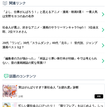
関連リンク
「よし、仕事がんばろう！」と思えるアニメ・漫画・映画8選！ 一番人気
は安野モヨコのあの名作
社会人が選ぶ、好きなアニメ・漫画のサラリーマンキャラTop5！ 3位金太
郎、2位マスオさん
20代「ワンピ」30代「スラムダンク」40代「北斗」！ 世代別、ジャンプ
漫画ベスト3は？
「編集者の力が強かった」「本誌より厚い単行本が付録」今では考えられ
ない、昔の漫画雑誌の変な常識!?
話題のコンテンツ
実はがんばりすぎ？新社会人『お疲れ度』診断
診断
PR
忙しい新社会人にぴったり！ 「朝リフレア」をはじめよう。しっ