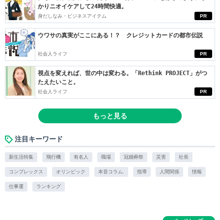
かりニオイケアして24時間快適。
身だしなみ・ビジネスアイテム
PR
ウワサの真実がここにある！？ クレジットカードの都市伝説
社会人ライフ
PR
視点を変えれば、世の中は変わる。「Rethink PROJECT」がつ
たえたいこと。
社会人ライフ
PR
もっと見る
注目キーワード
新生活特集
飛行機
有名人
職場
冠婚葬祭
災害
社長
コンプレックス
オリンピック
本音コラム.
指導
人間関係
情報
仕事運
ランキング