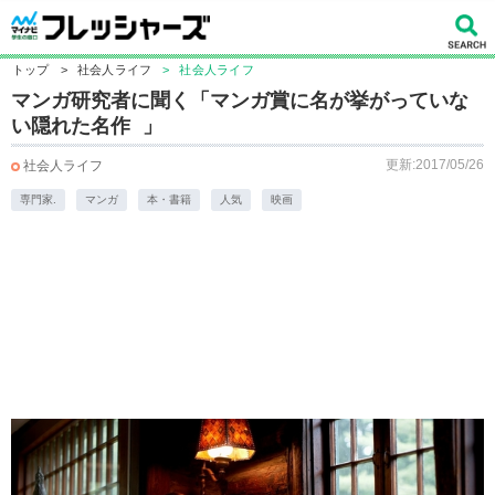
トップ
>
社会人ライフ
>
社会人ライフ
マンガ研究者に聞く「マンガ賞に名が挙がっていな
い隠れた名作 」
更新:2017/05/26
社会人ライフ
専門家.
マンガ
本・書籍
人気
映画