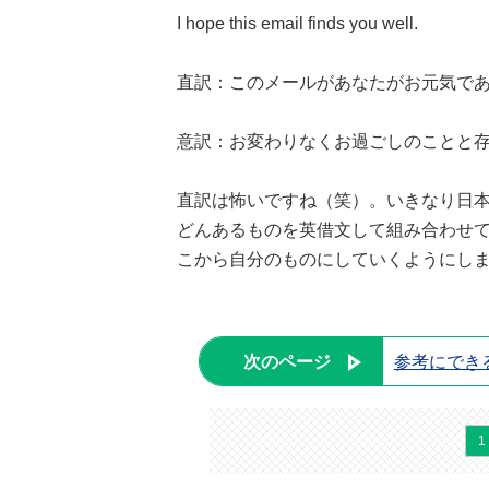
I hope this email finds you well.
直訳：このメールがあなたがお元気で
意訳：お変わりなくお過ごしのことと
直訳は怖いですね（笑）。いきなり日
どんあるものを英借文して組み合わせ
こから自分のものにしていくようにし
次のページ
参考にでき
1