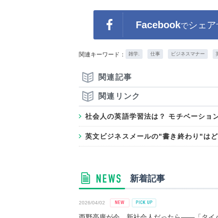
Facebook
シェア
で
関連キーワード：
雑学.
仕事
ビジネスマナー
関連記事
関連リンク
社会人の英語学習法は？ モチベーショ
英文ビジネスメールの"書き終わり"は
新着記事
2026/04/02
西野亮廣が今、新社会人だったら――「タイパ