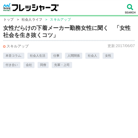
トップ
>
社会人ライフ
>
スキルアップ
女性だらけの下着メーカー勤務女性に聞く 「女性
社会を生き抜くコツ」
更新:2017/06/07
スキルアップ
本音コラム.
社会人生活
仕事
人間関係
社会人
女性
付き合い
会社
同僚
先輩・上司