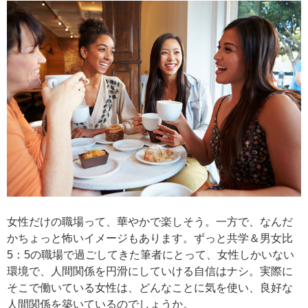
女性だけの職場って、華やかで楽しそう。一方で、なんだ
かちょっと怖いイメージもあります。ずっと共学＆男女比
5：5の職場で過ごしてきた筆者にとって、女性しかいない
環境で、人間関係を円滑にしていける自信はナシ。実際に
そこで働いている女性は、どんなことに気を使い、良好な
人間関係を築いているのでしょうか。