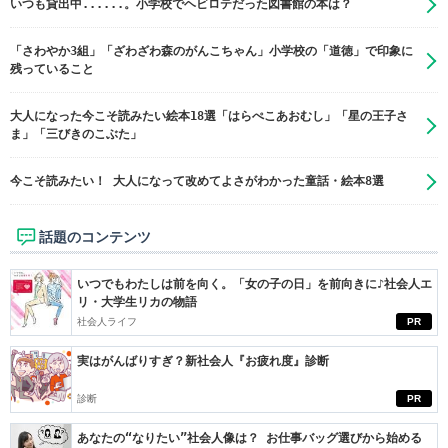
いつも貸出中......。小学校でヘビロテだった図書館の本は？
「さわやか3組」「ざわざわ森のがんこちゃん」小学校の「道徳」で印象に
残っていること
大人になった今こそ読みたい絵本18選「はらぺこあおむし」「星の王子さ
ま」「三びきのこぶた」
今こそ読みたい！ 大人になって改めてよさがわかった童話・絵本8選
話題のコンテンツ
いつでもわたしは前を向く。「女の子の日」を前向きに♪社会人エ
リ・大学生リカの物語
社会人ライフ
PR
実はがんばりすぎ？新社会人『お疲れ度』診断
診断
PR
あなたの“なりたい”社会人像は？ お仕事バッグ選びから始める