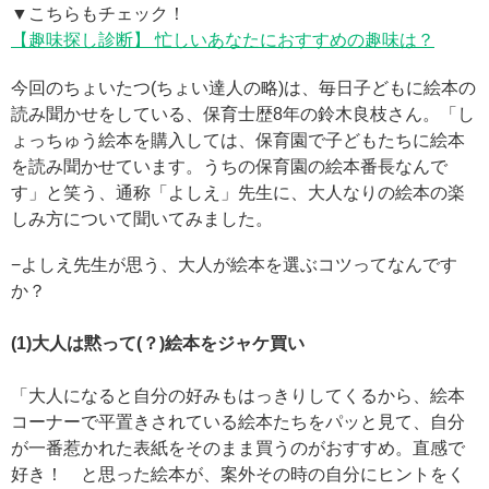
▼こちらもチェック！
【趣味探し診断】 忙しいあなたにおすすめの趣味は？
今回のちょいたつ(ちょい達人の略)は、毎日子どもに絵本の
読み聞かせをしている、保育士歴8年の鈴木良枝さん。「し
ょっちゅう絵本を購入しては、保育園で子どもたちに絵本
を読み聞かせています。うちの保育園の絵本番長なんで
す」と笑う、通称「よしえ」先生に、大人なりの絵本の楽
しみ方について聞いてみました。
−よしえ先生が思う、大人が絵本を選ぶコツってなんです
か？
(1)大人は黙って(？)絵本をジャケ買い
「大人になると自分の好みもはっきりしてくるから、絵本
コーナーで平置きされている絵本たちをパッと見て、自分
が一番惹かれた表紙をそのまま買うのがおすすめ。直感で
好き！ と思った絵本が、案外その時の自分にヒントをく