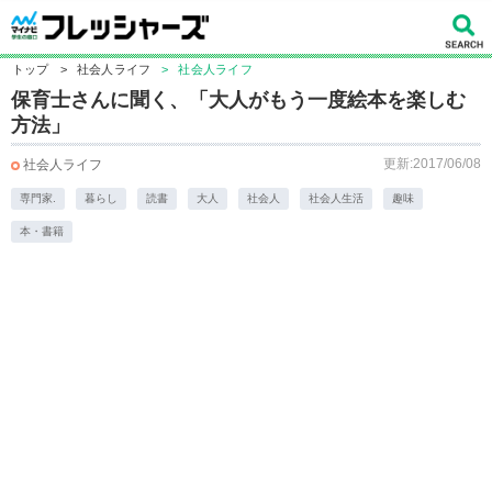
トップ
>
社会人ライフ
>
社会人ライフ
保育士さんに聞く、「大人がもう一度絵本を楽しむ
方法」
更新:2017/06/08
社会人ライフ
専門家.
暮らし
読書
大人
社会人
社会人生活
趣味
本・書籍