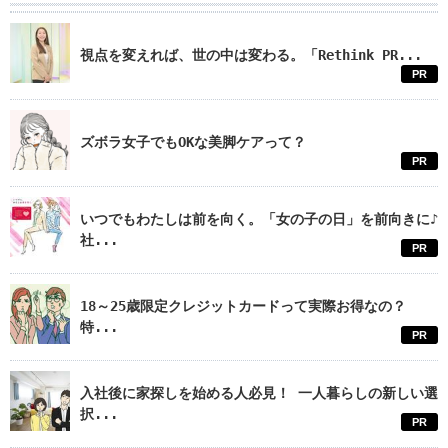
視点を変えれば、世の中は変わる。「Rethink PR...
PR
ズボラ女子でもOKな美脚ケアって？
PR
いつでもわたしは前を向く。「女の子の日」を前向きに♪
社...
PR
18～25歳限定クレジットカードって実際お得なの？
特...
PR
入社後に家探しを始める人必見！ 一人暮らしの新しい選
択...
PR