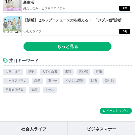
新生活
身だしなみ・ビジネスアイテム
PR
【診断】セルフプロデュース力を鍛える！ “ジブン観”診断
社会人ライフ
PR
もっと見る
注目キーワード
人事・採用
遅刻
大学生白書
書類
言い訳
評価
キャリアプラン
恋愛
乗り物
ビジネス用語
財布
割り勘
卒業旅行特集
失恋
メール
ページトップへ
社会人ライフ
ビジネスマナー