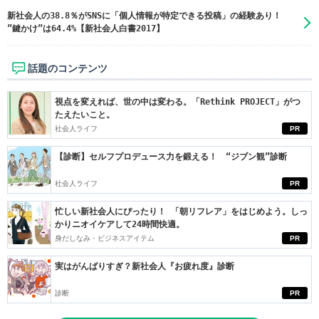
新社会人の38.8％がSNSに「個人情報が特定できる投稿」の経験あり！
”鍵かけ”は64.4%【新社会人白書2017】
話題のコンテンツ
視点を変えれば、世の中は変わる。「Rethink PROJECT」がつ
たえたいこと。
社会人ライフ
PR
【診断】セルフプロデュース力を鍛える！ “ジブン観”診断
社会人ライフ
PR
忙しい新社会人にぴったり！ 「朝リフレア」をはじめよう。しっ
かりニオイケアして24時間快適。
身だしなみ・ビジネスアイテム
PR
実はがんばりすぎ？新社会人『お疲れ度』診断
診断
PR