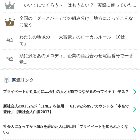
「いいくにつくろう～」はもう古い!? 実際に使っていた...
全国の「グーとパー」での組み分け、地方によってこんな
に違う
わたしの地域の、「大富豪」のローカルルール「10捨
4位
て」...
頭に残るあのメロディ。企業の語呂合わせ電話番号で一番
5位
覚...
関連リンク
プライベートが丸見えに……会社の人とSNSでつながるのってイヤ？ 平気？
新社会人の93.2%が「LINE」を使用！ 61.9%がSNSアカウントを「本名で
登録」【新社会人白書2017】
社会人になってからSNSを辞めた人は約1割「プライベートを知られたくな
い」