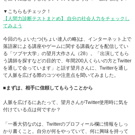
▼こちらもチェック！
【人間力診断テストまとめ】 自分の社会人力をチェックし
てみよう
今回のちょいたつ(ちょい達人の略)は、インターネット上で
落語家による講座やゲームに関する講義などを配信してい
る「ツブヤ大学」の望月大作さん（28）。「出演してもら
う講師を探すなどの目的で、年間200人くらいの方とTwitter
を通して会っています」と話す望月さんに、Twitterを通し
て人脈を広げる際のコツや注意点を聞いてみました。
■まずは、相手に信頼してもらうことから
人脈を広げるにあたって、望月さんがTwitter使用時に気を
付けている点は何ですか？
「一番大切なのは、Twitterのプロフィール欄に情報をしっ
かり書くこと。自分が何をやっていて、何に興味を持って