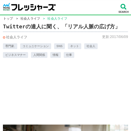
トップ
>
社会人ライフ
>
社会人ライフ
Twitterの達人に聞く、「リアル人脈の広げ方」
更新:2017/06/09
社会人ライフ
専門家.
コミュニケーション
SNS
ネット
社会人
ビジネスマナー
人間関係
情報
仕事