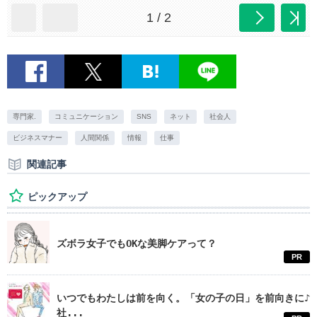
1 / 2
専門家.
コミュニケーション
SNS
ネット
社会人
ビジネスマナー
人間関係
情報
仕事
関連記事
ピックアップ
ズボラ女子でもOKな美脚ケアって？
PR
いつでもわたしは前を向く。「女の子の日」を前向きに♪
社...