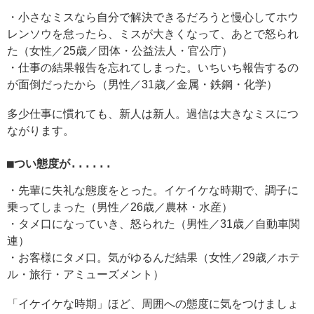
・小さなミスなら自分で解決できるだろうと慢心してホウ
レンソウを怠ったら、ミスが大きくなって、あとで怒られ
た（女性／25歳／団体・公益法人・官公庁）
・仕事の結果報告を忘れてしまった。いちいち報告するの
が面倒だったから（男性／31歳／金属・鉄鋼・化学）
多少仕事に慣れても、新人は新人。過信は大きなミスにつ
ながります。
■つい態度が......
・先輩に失礼な態度をとった。イケイケな時期で、調子に
乗ってしまった（男性／26歳／農林・水産）
・タメ口になっていき、怒られた（男性／31歳／自動車関
連）
・お客様にタメ口。気がゆるんだ結果（女性／29歳／ホテ
ル・旅行・アミューズメント）
「イケイケな時期」ほど、周囲への態度に気をつけましょ