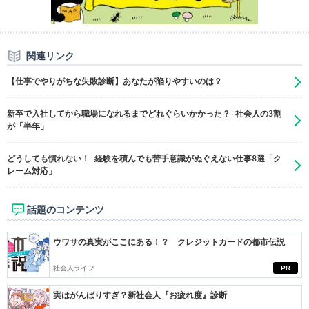
関連リンク
【仕事でやりがちな失敗診断】あなたが陥りやすいのは？
新卒で入社してから職場になれるまでどれぐらいかかった？ 社会人の3割
が「半年」
​どうしても慣れない！ 経験を積んでも苦手意識がぬぐえない仕事8選「ク
レーム対応」
話題のコンテンツ
ウワサの真実がここにある！？ クレジットカードの都市伝説
社会人ライフ
PR
実はがんばりすぎ？新社会人『お疲れ度』診断