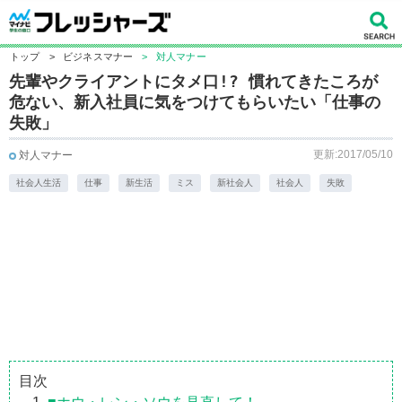
トップ
>
ビジネスマナー
>
対人マナー
先輩やクライアントにタメ口!? 慣れてきたころが
危ない、新入社員に気をつけてもらいたい「仕事の
失敗」
更新:2017/05/10
対人マナー
社会人生活
仕事
新生活
ミス
新社会人
社会人
失敗
目次