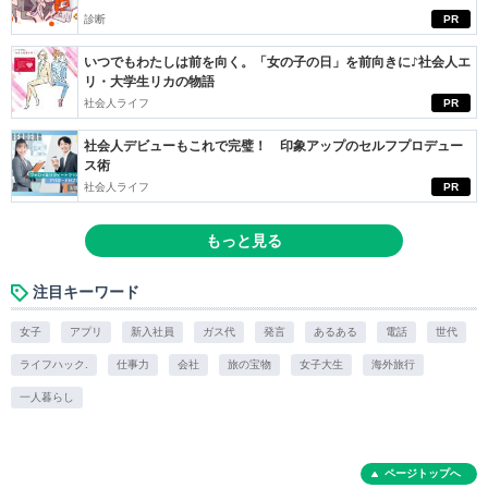
診断
PR
いつでもわたしは前を向く。「女の子の日」を前向きに♪社会人エ
リ・大学生リカの物語
社会人ライフ
PR
社会人デビューもこれで完璧！ 印象アップのセルフプロデュー
ス術
社会人ライフ
PR
もっと見る
注目キーワード
女子
アプリ
新入社員
ガス代
発言
あるある
電話
世代
ライフハック.
仕事力
会社
旅の宝物
女子大生
海外旅行
一人暮らし
ページトップへ