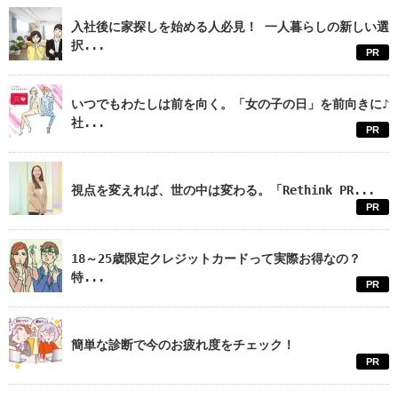
入社後に家探しを始める人必見！ 一人暮らしの新しい選
択...
PR
いつでもわたしは前を向く。「女の子の日」を前向きに♪
社...
PR
視点を変えれば、世の中は変わる。「Rethink PR...
PR
18～25歳限定クレジットカードって実際お得なの？
特...
PR
簡単な診断で今のお疲れ度をチェック！
PR