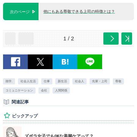
他にもある尊敬できる上司の特徴とは？
次のページ
1 / 2
雑学.
社会人生活
仕事
新生活
社会人
先輩・上司
尊敬
コミュニケーション
会社
人間関係
関連記事
ピックアップ
ズボラ女子でもOKな美脚ケアって？