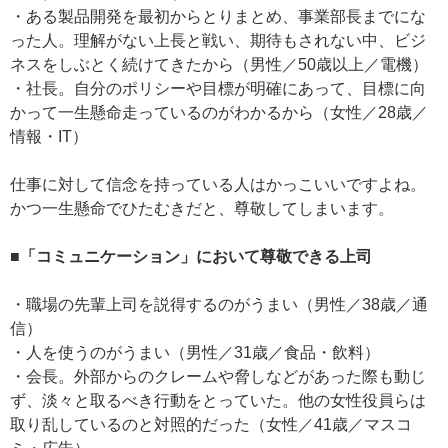
・ある製品開発を最初からとりまとめ、事業部長までにな
った人。理解がない上長と戦い、期待もされない中、ビジ
ネスをしぶとく続けてきたから（男性／50歳以上／電機）
・社長。自分のポリシーや目標が明確にあって、目標に向
かって一生懸命走っているのがわかるから（女性／28歳／
情報・IT）
仕事に対して信念を持っている人はかっこいいですよね。
かつ一生懸命でひたむきだと、尊敬してしまいます。
■「コミュニケーション」において尊敬できる上司
・職場の先輩上司を説得するのがうまい（男性／38歳／通
信）
・人を使うのがうまい（男性／31歳／食品・飲料）
・会長。外部からのクレームや脅しなどがあった際も動じ
ず、淡々と取るべき行動をとっていた。他の女性役員らは
取り乱しているのと対照的だった（女性／41歳／マスコ