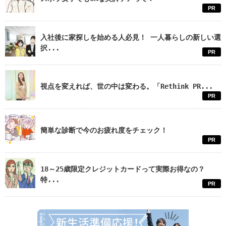
PR
入社後に家探しを始める人必見！ 一人暮らしの新しい選
択...
PR
視点を変えれば、世の中は変わる。「Rethink PR...
PR
簡単な診断で今のお疲れ度をチェック！
PR
18～25歳限定クレジットカードって実際お得なの？
特...
PR