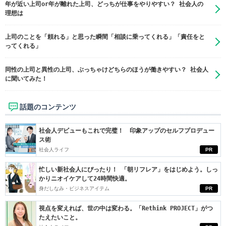
年が近い上司or年が離れた上司、どっちが仕事をやりやすい？ 社会人の
理想は
上司のことを「頼れる」と思った瞬間「相談に乗ってくれる」「責任をと
ってくれる」
同性の上司と異性の上司、ぶっちゃけどちらのほうが働きやすい？ 社会人
に聞いてみた！
話題のコンテンツ
社会人デビューもこれで完璧！ 印象アップのセルフプロデュー
ス術
社会人ライフ
PR
忙しい新社会人にぴったり！ 「朝リフレア」をはじめよう。しっ
かりニオイケアして24時間快適。
身だしなみ・ビジネスアイテム
PR
視点を変えれば、世の中は変わる。「Rethink PROJECT」がつ
たえたいこと。