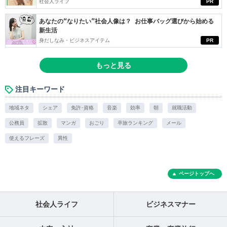
社会人ライフ
PR
あなたの“なりたい”社会人像は？ お仕事バッグ選びから始める
新生活
身だしなみ・ビジネスアイテム
PR
もっと見る
注目キーワード
地域ネタ
シェア
免許･資格
音楽
効率
朝
就職活動
公務員
拡散
マンガ
おごり
卒旅ランキング
メール
使えるフレーズ
異性
ページトップへ
社会人ライフ
ビジネスマナー