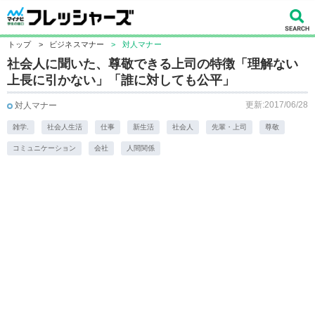
トップ
>
ビジネスマナー
>
対人マナー
社会人に聞いた、尊敬できる上司の特徴「理解ない
上長に引かない」「誰に対しても公平」
更新:2017/06/28
対人マナー
雑学.
社会人生活
仕事
新生活
社会人
先輩・上司
尊敬
コミュニケーション
会社
人間関係