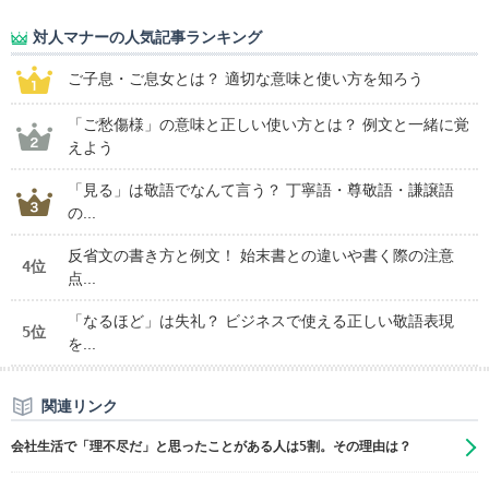
対人マナーの人気記事ランキング
ご子息・ご息女とは？ 適切な意味と使い方を知ろう
「ご愁傷様」の意味と正しい使い方とは？ 例文と一緒に覚
えよう
「見る」は敬語でなんて言う？ 丁寧語・尊敬語・謙譲語
の...
反省文の書き方と例文！ 始末書との違いや書く際の注意
4位
点...
「なるほど」は失礼？ ビジネスで使える正しい敬語表現
5位
を...
関連リンク
会社生活で「理不尽だ」と思ったことがある人は5割。その理由は？