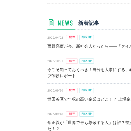
新着記事
2026/04/02
西野亮廣が今、新社会人だったら――「タイパ
2025/10/21
今こそ知っておくべき！自分を大事にする、
プ体験レポート
2025/09/29
世田谷区で年収の高い企業はどこ！？ 上場企業平
2025/09/13
孫正義が「世界で最も尊敬する人」は誰？差
た！？