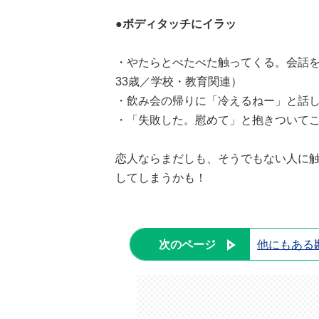
●ボディタッチにイラッ
・やたらとべたべた触ってくる。会話
33歳／学校・教育関連）
・飲み会の帰りに「冷えるねー」と話し
・「失敗した。慰めて」と抱きついてこ
恋人ならまだしも、そうでもない人に
してしまうかも！
次のページ
他にもある