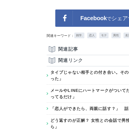
Facebook
シェア
で
関連キーワード：
雑学.
恋人
モテ
異性
友
関連記事
関連リンク
タイプじゃない相手との付き合い。その
った」
メールやLINEにハートマークがついてた
ってるだけ」
「恋人ができたら、両親に話す？」 話
どう返すのが正解？ 女性との会話で男
ら」