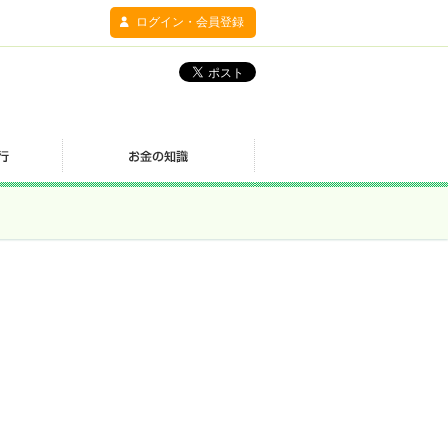
ログイン・会員登録