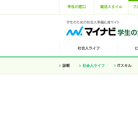
学生の窓口
就活スタイル
フ
診断
社会人ライフ
ITスキル