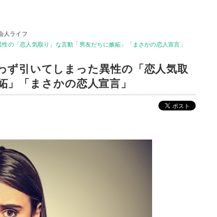
会人ライフ
った異性の「恋人気取り」な言動「男友だちに嫉妬」「まさかの恋人宣言」
..思わず引いてしまった異性の「恋人気取
妬」「まさかの恋人宣言」