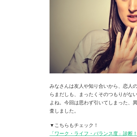
みなさんは友人や知り合いから、恋人の
らまだしも、まったくそのつもりがな
よね。今回は思わず引いてしまった、
査しました。
▼こちらもチェック！
「ワーク・ライフ・バランス度」診断！