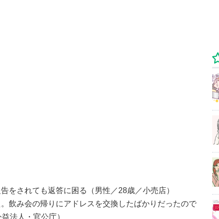
告をされても返答に困る（男性／28歳／小売店）
た。飲み会の帰りにアドレスを交換したばかりだったので
公益法人・官公庁）